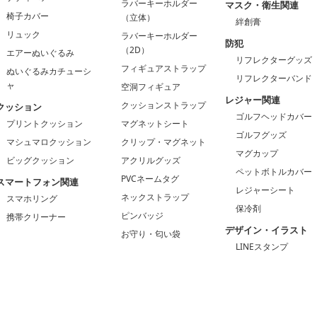
ラバーキーホルダー
マスク・衛生関連
椅子カバー
（立体）
絆創膏
リュック
ラバーキーホルダー
防犯
（2D）
エアーぬいぐるみ
リフレクターグッズ
フィギュアストラップ
ぬいぐるみカチューシ
リフレクターバンド
ャ
空洞フィギュア
レジャー関連
クッションストラップ
クッション
ゴルフヘッドカバー
プリントクッション
マグネットシート
ゴルフグッズ
マシュマロクッション
クリップ・マグネット
マグカップ
ビッグクッション
アクリルグッズ
ペットボトルカバー
PVCネームタグ
スマートフォン関連
レジャーシート
ネックストラップ
スマホリング
保冷剤
ピンバッジ
携帯クリーナー
デザイン・イラスト
お守り・匂い袋
LINEスタンプ