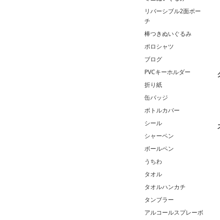
リバーシブル2面ポー
チ
棒つきぬいぐるみ
ポロシャツ
ブログ
PVCキーホルダー
折り紙
缶バッジ
ボトルカバー
シール
シャーペン
ボールペン
うちわ
タオル
タオルハンカチ
タンブラー
アルコールスプレーボ