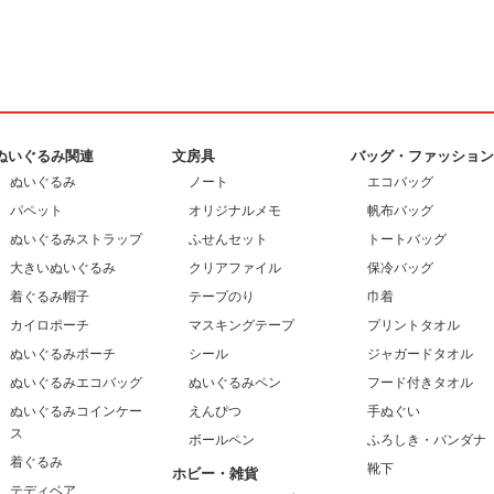
ぬいぐるみ関連
文房具
バッグ・ファッショ
ぬいぐるみ
ノート
エコバッグ
パペット
オリジナルメモ
帆布バッグ
ぬいぐるみストラップ
ふせんセット
トートバッグ
大きいぬいぐるみ
クリアファイル
保冷バッグ
着ぐるみ帽子
テープのり
巾着
カイロポーチ
マスキングテープ
プリントタオル
ぬいぐるみポーチ
シール
ジャガードタオル
ぬいぐるみエコバッグ
ぬいぐるみペン
フード付きタオル
ぬいぐるみコインケー
えんぴつ
手ぬぐい
ス
ボールペン
ふろしき・バンダナ
着ぐるみ
靴下
ホビー・雑貨
テディベア