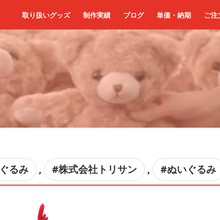
取り扱いグッズ
制作実績
ブログ
単価・納期
ご注
いぐるみ
,
#株式会社トリサン
,
#ぬいぐるみ