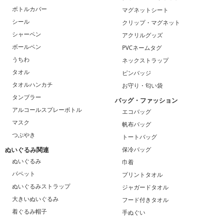
ボトルカバー
マグネットシート
シール
クリップ・マグネット
シャーペン
アクリルグッズ
ボールペン
PVCネームタグ
うちわ
ネックストラップ
タオル
ピンバッジ
タオルハンカチ
お守り・匂い袋
タンブラー
バッグ・ファッション
アルコールスプレーボトル
エコバッグ
マスク
帆布バッグ
つぶやき
トートバッグ
ぬいぐるみ関連
保冷バッグ
ぬいぐるみ
巾着
パペット
プリントタオル
ぬいぐるみストラップ
ジャガードタオル
大きいぬいぐるみ
フード付きタオル
着ぐるみ帽子
手ぬぐい