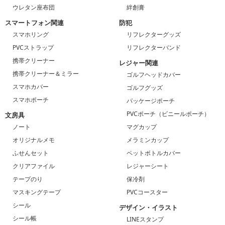
ウレタン座布団
絆創膏
スマートフォン関連
防犯
スマホリング
リフレクターグッズ
PVCストラップ
リフレクターバンド
携帯クリーナー
レジャー関連
携帯クリーナー＆ミラー
ゴルフヘッドカバー
スマホカバー
ゴルフグッズ
スマホポーチ
パッケージポーチ
PVCポーチ（ビニールポーチ）
文房具
ノート
マグカップ
オリジナルメモ
メラミンカップ
ふせんセット
ペットボトルカバー
クリアファイル
レジャーシート
テープのり
保冷剤
マスキングテープ
PVCコースター
シール
デザイン・イラスト
シール帳
LINEスタンプ