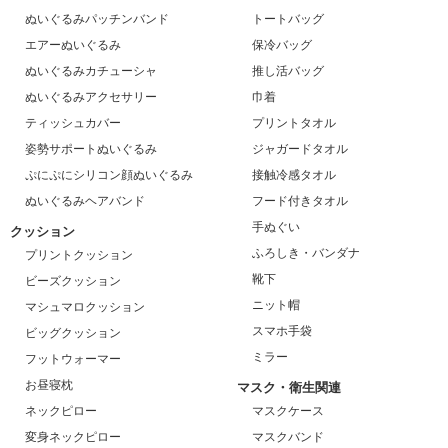
ぬいぐるみパッチンバンド
トートバッグ
エアーぬいぐるみ
保冷バッグ
ぬいぐるみカチューシャ
推し活バッグ
ぬいぐるみアクセサリー
巾着
ティッシュカバー
プリントタオル
姿勢サポートぬいぐるみ
ジャガードタオル
ぷにぷにシリコン顔ぬいぐるみ
接触冷感タオル
ぬいぐるみヘアバンド
フード付きタオル
手ぬぐい
クッション
ふろしき・バンダナ
プリントクッション
靴下
ビーズクッション
ニット帽
マシュマロクッション
スマホ手袋
ビッグクッション
ミラー
フットウォーマー
お昼寝枕
マスク・衛生関連
ネックピロー
マスクケース
変身ネックピロー
マスクバンド