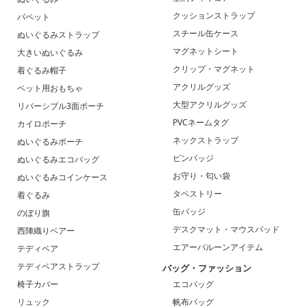
クッションストラップ
パペット
スチール缶ケース
ぬいぐるみストラップ
マグネットシート
大きいぬいぐるみ
クリップ・マグネット
着ぐるみ帽子
アクリルグッズ
ペット用おもちゃ
大型アクリルグッズ
リバーシブル3面ポーチ
PVCネームタグ
カイロポーチ
ネックストラップ
ぬいぐるみポーチ
ピンバッジ
ぬいぐるみエコバッグ
お守り・匂い袋
ぬいぐるみコインケース
タペストリー
着ぐるみ
缶バッジ
のぼり旗
デスクマット・マウスパッド
西陣織りベアー
エアーバルーンアイテム
テディベア
テディベアストラップ
バッグ・ファッション
椅子カバー
エコバッグ
リュック
帆布バッグ