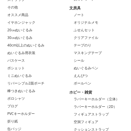
その他
文房具
オススメ商品
ノート
イヤホンジャック
オリジナルメモ
20㎝ぬいぐるみ
ふせんセット
30㎝ぬいぐるみ
クリアファイル
40cm以上のぬいぐるみ
テープのり
ぬいぐるみ用衣装
マスキングテープ
パスケース
シール
ポシェット
ぬいぐるみペン
ミニぬいぐるみ
えんぴつ
リバーシブル2面ポーチ
ボールペン
棒つきぬいぐるみ
ホビー・雑貨
ポロシャツ
ラバーキーホルダー（立体）
ブログ
ラバーキーホルダー（2D）
PVCキーホルダー
フィギュアストラップ
折り紙
空洞フィギュア
缶バッジ
クッションストラップ