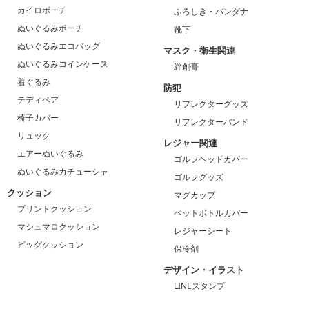
カイロポーチ
ふろしき・バンダナ
ぬいぐるみポーチ
靴下
ぬいぐるみエコバッグ
マスク・衛生関連
ぬいぐるみコインケース
絆創膏
着ぐるみ
防犯
テディベア
リフレクターグッズ
椅子カバー
リフレクターバンド
リュック
レジャー関連
エアーぬいぐるみ
ゴルフヘッドカバー
ぬいぐるみカチューシャ
ゴルフグッズ
クッション
マグカップ
プリントクッション
ペットボトルカバー
マシュマロクッション
レジャーシート
ビッグクッション
保冷剤
デザイン・イラスト
LINEスタンプ