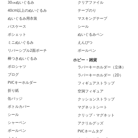
30㎝ぬいぐるみ
クリアファイル
40cm以上のぬいぐるみ
テープのり
ぬいぐるみ用衣装
マスキングテープ
パスケース
シール
ポシェット
ぬいぐるみペン
ミニぬいぐるみ
えんぴつ
リバーシブル2面ポーチ
ボールペン
棒つきぬいぐるみ
ホビー・雑貨
ポロシャツ
ラバーキーホルダー（立体）
ブログ
ラバーキーホルダー（2D）
PVCキーホルダー
フィギュアストラップ
折り紙
空洞フィギュア
缶バッジ
クッションストラップ
ボトルカバー
マグネットシート
シール
クリップ・マグネット
シャーペン
アクリルグッズ
ボールペン
PVCネームタグ