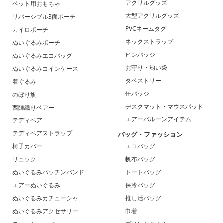
アクリルグッズ
ペット用おもちゃ
大型アクリルグッズ
リバーシブル3面ポーチ
PVCネームタグ
カイロポーチ
ネックストラップ
ぬいぐるみポーチ
ピンバッジ
ぬいぐるみエコバッグ
お守り・匂い袋
ぬいぐるみコインケース
タペストリー
着ぐるみ
缶バッジ
のぼり旗
デスクマット・マウスパッド
西陣織りベアー
エアーバルーンアイテム
テディベア
テディベアストラップ
バッグ・ファッション
椅子カバー
エコバッグ
リュック
帆布バッグ
ぬいぐるみパッチンバンド
トートバッグ
エアーぬいぐるみ
保冷バッグ
ぬいぐるみカチューシャ
推し活バッグ
ぬいぐるみアクセサリー
巾着