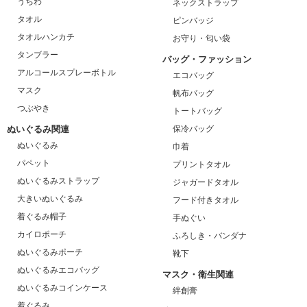
うちわ
ネックストラップ
タオル
ピンバッジ
タオルハンカチ
お守り・匂い袋
タンブラー
バッグ・ファッション
アルコールスプレーボトル
エコバッグ
マスク
帆布バッグ
つぶやき
トートバッグ
ぬいぐるみ関連
保冷バッグ
ぬいぐるみ
巾着
パペット
プリントタオル
ぬいぐるみストラップ
ジャガードタオル
大きいぬいぐるみ
フード付きタオル
着ぐるみ帽子
手ぬぐい
カイロポーチ
ふろしき・バンダナ
ぬいぐるみポーチ
靴下
ぬいぐるみエコバッグ
マスク・衛生関連
ぬいぐるみコインケース
絆創膏
着ぐるみ