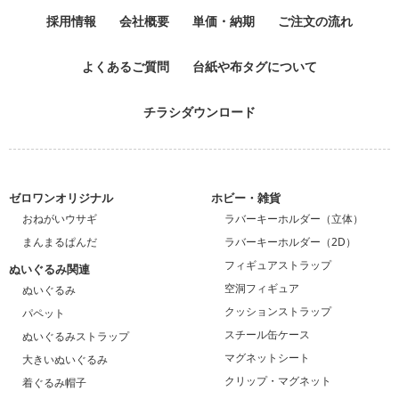
採用情報
会社概要
単価・納期
ご注文の流れ
よくあるご質問
台紙や布タグについて
チラシダウンロード
ゼロワンオリジナル
ホビー・雑貨
おねがいウサギ
ラバーキーホルダー（立体）
まんまるぱんだ
ラバーキーホルダー（2D）
フィギュアストラップ
ぬいぐるみ関連
空洞フィギュア
ぬいぐるみ
クッションストラップ
パペット
スチール缶ケース
ぬいぐるみストラップ
マグネットシート
大きいぬいぐるみ
クリップ・マグネット
着ぐるみ帽子