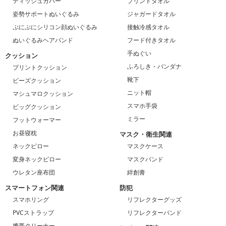
ティッシュカバー
プリントタオル
姿勢サポートぬいぐるみ
ジャガードタオル
ぷにぷにシリコン顔ぬいぐるみ
接触冷感タオル
ぬいぐるみヘアバンド
フード付きタオル
手ぬぐい
クッション
ふろしき・バンダナ
プリントクッション
靴下
ビーズクッション
ニット帽
マシュマロクッション
スマホ手袋
ビッグクッション
ミラー
フットウォーマー
お昼寝枕
マスク・衛生関連
ネックピロー
マスクケース
変身ネックピロー
マスクバンド
ウレタン座布団
絆創膏
スマートフォン関連
防犯
スマホリング
リフレクターグッズ
PVCストラップ
リフレクターバンド
携帯クリーナー