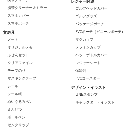
レジャー関連
携帯クリーナー＆ミラー
ゴルフヘッドカバー
スマホカバー
ゴルフグッズ
スマホポーチ
パッケージポーチ
PVCポーチ（ビニールポーチ）
文房具
ノート
マグカップ
オリジナルメモ
メラミンカップ
ふせんセット
ペットボトルカバー
クリアファイル
レジャーシート
テープのり
保冷剤
マスキングテープ
PVCコースター
シール
デザイン・イラスト
シール帳
LINEスタンプ
ぬいぐるみペン
キャラクター・イラスト
えんぴつ
ボールペン
ゼムクリップ