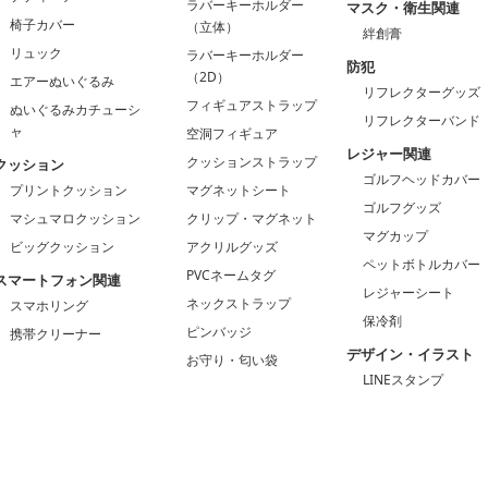
ラバーキーホルダー
マスク・衛生関連
椅子カバー
（立体）
絆創膏
リュック
ラバーキーホルダー
防犯
（2D）
エアーぬいぐるみ
リフレクターグッズ
フィギュアストラップ
ぬいぐるみカチューシ
リフレクターバンド
ャ
空洞フィギュア
レジャー関連
クッションストラップ
クッション
ゴルフヘッドカバー
プリントクッション
マグネットシート
ゴルフグッズ
マシュマロクッション
クリップ・マグネット
マグカップ
ビッグクッション
アクリルグッズ
ペットボトルカバー
PVCネームタグ
スマートフォン関連
レジャーシート
ネックストラップ
スマホリング
保冷剤
ピンバッジ
携帯クリーナー
デザイン・イラスト
お守り・匂い袋
LINEスタンプ