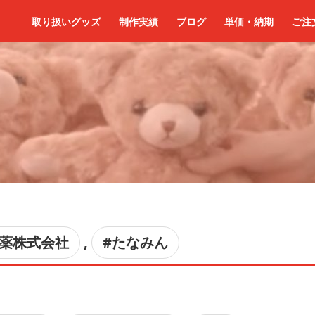
取り扱いグッズ
制作実績
ブログ
単価・納期
ご注
製薬株式会社
,
#たなみん