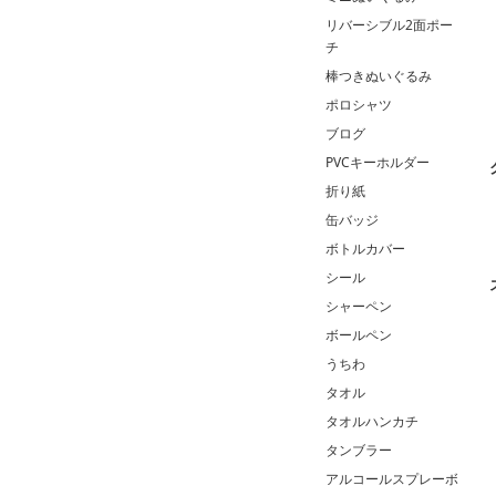
リバーシブル2面ポー
チ
棒つきぬいぐるみ
ポロシャツ
ブログ
PVCキーホルダー
折り紙
缶バッジ
ボトルカバー
シール
シャーペン
ボールペン
うちわ
タオル
タオルハンカチ
タンブラー
アルコールスプレーボ