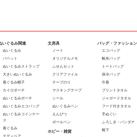
ぬいぐるみ関連
文房具
バッグ・ファッショ
ぬいぐるみ
ノート
エコバッグ
パペット
オリジナルメモ
帆布バッグ
ぬいぐるみストラップ
ふせんセット
トートバッグ
大きいぬいぐるみ
クリアファイル
保冷バッグ
着ぐるみ帽子
テープのり
巾着
カイロポーチ
マスキングテープ
プリントタオル
ぬいぐるみポーチ
シール
ジャガードタオル
ぬいぐるみエコバッグ
ぬいぐるみペン
フード付きタオル
ぬいぐるみコインケー
えんぴつ
手ぬぐい
ス
ボールペン
ふろしき・バンダナ
着ぐるみ
靴下
ホビー・雑貨
テディベア