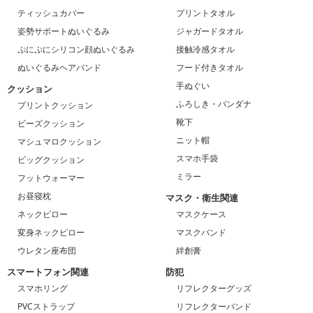
ティッシュカバー
プリントタオル
姿勢サポートぬいぐるみ
ジャガードタオル
ぷにぷにシリコン顔ぬいぐるみ
接触冷感タオル
ぬいぐるみヘアバンド
フード付きタオル
手ぬぐい
クッション
ふろしき・バンダナ
プリントクッション
靴下
ビーズクッション
ニット帽
マシュマロクッション
スマホ手袋
ビッグクッション
ミラー
フットウォーマー
お昼寝枕
マスク・衛生関連
ネックピロー
マスクケース
変身ネックピロー
マスクバンド
ウレタン座布団
絆創膏
スマートフォン関連
防犯
スマホリング
リフレクターグッズ
PVCストラップ
リフレクターバンド