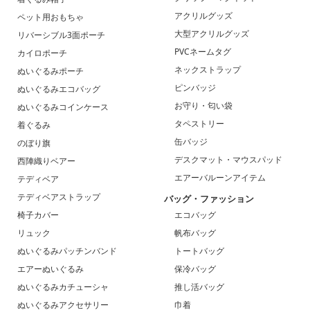
アクリルグッズ
ペット用おもちゃ
大型アクリルグッズ
リバーシブル3面ポーチ
PVCネームタグ
カイロポーチ
ネックストラップ
ぬいぐるみポーチ
ピンバッジ
ぬいぐるみエコバッグ
お守り・匂い袋
ぬいぐるみコインケース
タペストリー
着ぐるみ
缶バッジ
のぼり旗
デスクマット・マウスパッド
西陣織りベアー
エアーバルーンアイテム
テディベア
テディベアストラップ
バッグ・ファッション
椅子カバー
エコバッグ
リュック
帆布バッグ
ぬいぐるみパッチンバンド
トートバッグ
エアーぬいぐるみ
保冷バッグ
ぬいぐるみカチューシャ
推し活バッグ
ぬいぐるみアクセサリー
巾着