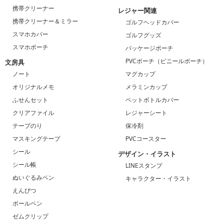
携帯クリーナー
レジャー関連
携帯クリーナー＆ミラー
ゴルフヘッドカバー
スマホカバー
ゴルフグッズ
スマホポーチ
パッケージポーチ
PVCポーチ（ビニールポーチ）
文房具
ノート
マグカップ
オリジナルメモ
メラミンカップ
ふせんセット
ペットボトルカバー
クリアファイル
レジャーシート
テープのり
保冷剤
マスキングテープ
PVCコースター
シール
デザイン・イラスト
シール帳
LINEスタンプ
ぬいぐるみペン
キャラクター・イラスト
えんぴつ
ボールペン
ゼムクリップ