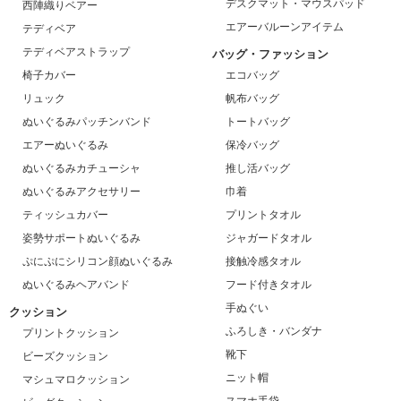
デスクマット・マウスパッド
西陣織りベアー
エアーバルーンアイテム
テディベア
テディベアストラップ
バッグ・ファッション
椅子カバー
エコバッグ
リュック
帆布バッグ
ぬいぐるみパッチンバンド
トートバッグ
エアーぬいぐるみ
保冷バッグ
ぬいぐるみカチューシャ
推し活バッグ
ぬいぐるみアクセサリー
巾着
ティッシュカバー
プリントタオル
姿勢サポートぬいぐるみ
ジャガードタオル
ぷにぷにシリコン顔ぬいぐるみ
接触冷感タオル
ぬいぐるみヘアバンド
フード付きタオル
手ぬぐい
クッション
ふろしき・バンダナ
プリントクッション
靴下
ビーズクッション
ニット帽
マシュマロクッション
スマホ手袋