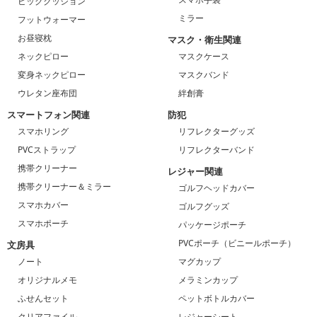
ビッグクッション
ミラー
フットウォーマー
お昼寝枕
マスク・衛生関連
ネックピロー
マスクケース
変身ネックピロー
マスクバンド
ウレタン座布団
絆創膏
スマートフォン関連
防犯
スマホリング
リフレクターグッズ
PVCストラップ
リフレクターバンド
携帯クリーナー
レジャー関連
携帯クリーナー＆ミラー
ゴルフヘッドカバー
スマホカバー
ゴルフグッズ
スマホポーチ
パッケージポーチ
PVCポーチ（ビニールポーチ）
文房具
ノート
マグカップ
オリジナルメモ
メラミンカップ
ふせんセット
ペットボトルカバー
クリアファイル
レジャーシート