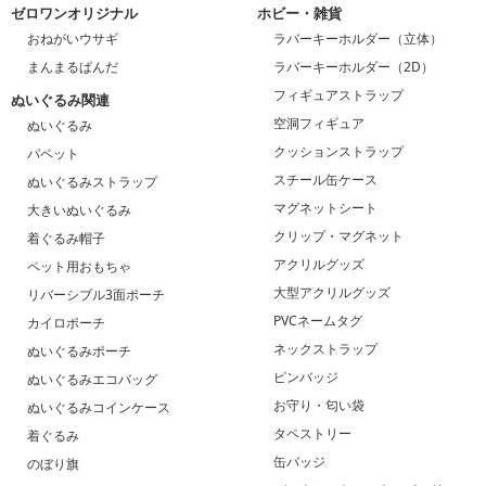
ゼロワンオリジナル
ホビー・雑貨
おねがいウサギ
ラバーキーホルダー（立体）
まんまるぱんだ
ラバーキーホルダー（2D）
フィギュアストラップ
ぬいぐるみ関連
空洞フィギュア
ぬいぐるみ
クッションストラップ
パペット
スチール缶ケース
ぬいぐるみストラップ
マグネットシート
大きいぬいぐるみ
クリップ・マグネット
着ぐるみ帽子
アクリルグッズ
ペット用おもちゃ
大型アクリルグッズ
リバーシブル3面ポーチ
PVCネームタグ
カイロポーチ
ネックストラップ
ぬいぐるみポーチ
ピンバッジ
ぬいぐるみエコバッグ
お守り・匂い袋
ぬいぐるみコインケース
タペストリー
着ぐるみ
缶バッジ
のぼり旗