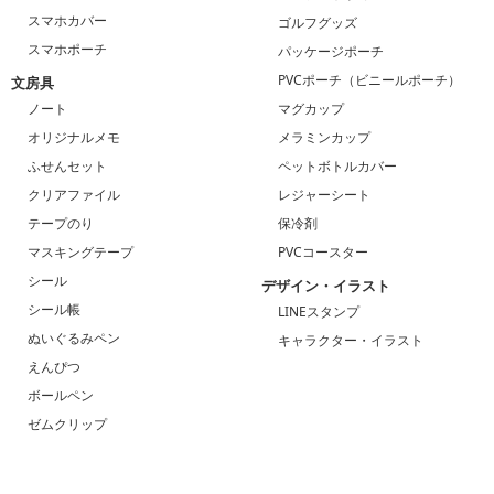
スマホカバー
ゴルフグッズ
スマホポーチ
パッケージポーチ
PVCポーチ（ビニールポーチ）
文房具
ノート
マグカップ
オリジナルメモ
メラミンカップ
ふせんセット
ペットボトルカバー
クリアファイル
レジャーシート
テープのり
保冷剤
マスキングテープ
PVCコースター
シール
デザイン・イラスト
シール帳
LINEスタンプ
ぬいぐるみペン
キャラクター・イラスト
えんぴつ
ボールペン
ゼムクリップ