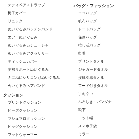
テディベアストラップ
バッグ・ファッション
椅子カバー
エコバッグ
リュック
帆布バッグ
ぬいぐるみパッチンバンド
トートバッグ
エアーぬいぐるみ
保冷バッグ
ぬいぐるみカチューシャ
推し活バッグ
ぬいぐるみアクセサリー
巾着
ティッシュカバー
プリントタオル
姿勢サポートぬいぐるみ
ジャガードタオル
ぷにぷにシリコン顔ぬいぐるみ
接触冷感タオル
ぬいぐるみヘアバンド
フード付きタオル
手ぬぐい
クッション
ふろしき・バンダナ
プリントクッション
靴下
ビーズクッション
ニット帽
マシュマロクッション
スマホ手袋
ビッグクッション
ミラー
フットウォーマー