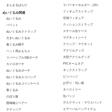
まんまるぱんだ
ラバーキーホルダー（2D）
フィギュアストラップ
ぬいぐるみ関連
空洞フィギュア
ぬいぐるみ
クッションストラップ
パペット
スチール缶ケース
ぬいぐるみストラップ
マグネットシート
大きいぬいぐるみ
クリップ・マグネット
着ぐるみ帽子
アクリルグッズ
ペット用おもちゃ
大型アクリルグッズ
リバーシブル3面ポーチ
PVCネームタグ
カイロポーチ
ネックストラップ
ぬいぐるみポーチ
ピンバッジ
ぬいぐるみエコバッグ
お守り・匂い袋
ぬいぐるみコインケース
タペストリー
着ぐるみ
缶バッジ
のぼり旗
デスクマット・マウスパッド
西陣織りベアー
エアーバルーンアイテム
テディベア