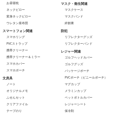
お昼寝枕
マスク・衛生関連
ネックピロー
マスクケース
変身ネックピロー
マスクバンド
ウレタン座布団
絆創膏
スマートフォン関連
防犯
スマホリング
リフレクターグッズ
PVCストラップ
リフレクターバンド
携帯クリーナー
レジャー関連
携帯クリーナー＆ミラー
ゴルフヘッドカバー
スマホカバー
ゴルフグッズ
スマホポーチ
パッケージポーチ
PVCポーチ（ビニールポーチ）
文房具
ノート
マグカップ
オリジナルメモ
メラミンカップ
ふせんセット
ペットボトルカバー
クリアファイル
レジャーシート
テープのり
保冷剤