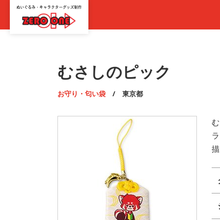
むさしのピック
お守り・匂い袋
/ 東京都
む
ラ
描