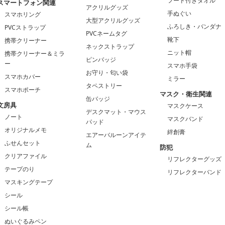
フード付きタオル
スマートフォン関連
アクリルグッズ
手ぬぐい
スマホリング
大型アクリルグッズ
ふろしき・バンダナ
PVCストラップ
PVCネームタグ
靴下
携帯クリーナー
ネックストラップ
ニット帽
携帯クリーナー＆ミラ
ピンバッジ
ー
スマホ手袋
お守り・匂い袋
スマホカバー
ミラー
タペストリー
スマホポーチ
マスク・衛生関連
缶バッジ
文房具
マスクケース
デスクマット・マウス
ノート
マスクバンド
パッド
オリジナルメモ
絆創膏
エアーバルーンアイテ
ふせんセット
ム
防犯
クリアファイル
リフレクターグッズ
テープのり
リフレクターバンド
マスキングテープ
シール
シール帳
ぬいぐるみペン