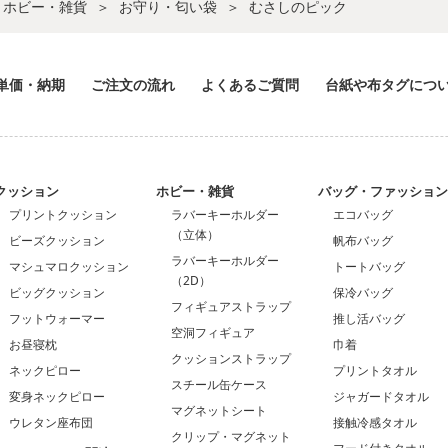
ホビー・雑貨
お守り・匂い袋
むさしのピック
単価・納期
ご注文の流れ
よくあるご質問
台紙や布タグにつ
クッション
ホビー・雑貨
バッグ・ファッショ
プリントクッション
ラバーキーホルダー
エコバッグ
（立体）
ビーズクッション
帆布バッグ
ラバーキーホルダー
マシュマロクッション
トートバッグ
（2D）
ビッグクッション
保冷バッグ
フィギュアストラップ
フットウォーマー
推し活バッグ
空洞フィギュア
お昼寝枕
巾着
クッションストラップ
ネックピロー
プリントタオル
スチール缶ケース
変身ネックピロー
ジャガードタオル
マグネットシート
ウレタン座布団
接触冷感タオル
クリップ・マグネット