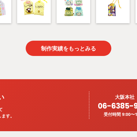
制作実績をもっとみる
い
大阪本社
06-6385-
て
受付時間 9:00〜1
します。