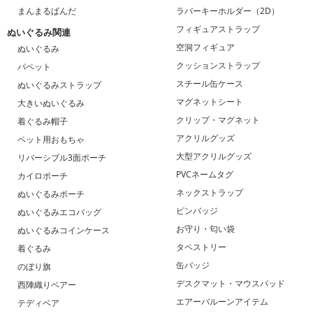
まんまるぱんだ
ラバーキーホルダー（2D）
フィギュアストラップ
ぬいぐるみ関連
空洞フィギュア
ぬいぐるみ
クッションストラップ
パペット
スチール缶ケース
ぬいぐるみストラップ
マグネットシート
大きいぬいぐるみ
クリップ・マグネット
着ぐるみ帽子
アクリルグッズ
ペット用おもちゃ
大型アクリルグッズ
リバーシブル3面ポーチ
PVCネームタグ
カイロポーチ
ネックストラップ
ぬいぐるみポーチ
ピンバッジ
ぬいぐるみエコバッグ
お守り・匂い袋
ぬいぐるみコインケース
タペストリー
着ぐるみ
缶バッジ
のぼり旗
デスクマット・マウスパッド
西陣織りベアー
エアーバルーンアイテム
テディベア