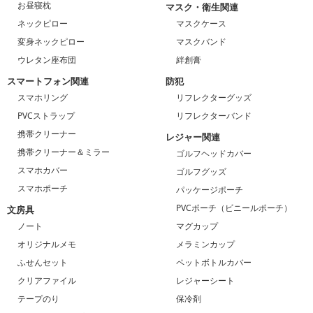
お昼寝枕
マスク・衛生関連
ネックピロー
マスクケース
変身ネックピロー
マスクバンド
ウレタン座布団
絆創膏
スマートフォン関連
防犯
スマホリング
リフレクターグッズ
PVCストラップ
リフレクターバンド
携帯クリーナー
レジャー関連
携帯クリーナー＆ミラー
ゴルフヘッドカバー
スマホカバー
ゴルフグッズ
スマホポーチ
パッケージポーチ
PVCポーチ（ビニールポーチ）
文房具
ノート
マグカップ
オリジナルメモ
メラミンカップ
ふせんセット
ペットボトルカバー
クリアファイル
レジャーシート
テープのり
保冷剤