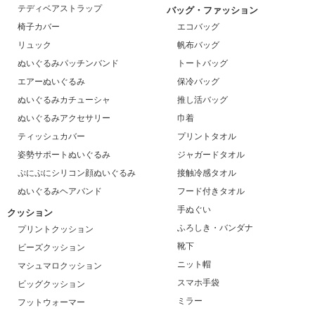
テディベアストラップ
バッグ・ファッション
椅子カバー
エコバッグ
リュック
帆布バッグ
ぬいぐるみパッチンバンド
トートバッグ
エアーぬいぐるみ
保冷バッグ
ぬいぐるみカチューシャ
推し活バッグ
ぬいぐるみアクセサリー
巾着
ティッシュカバー
プリントタオル
姿勢サポートぬいぐるみ
ジャガードタオル
ぷにぷにシリコン顔ぬいぐるみ
接触冷感タオル
ぬいぐるみヘアバンド
フード付きタオル
手ぬぐい
クッション
ふろしき・バンダナ
プリントクッション
靴下
ビーズクッション
ニット帽
マシュマロクッション
スマホ手袋
ビッグクッション
ミラー
フットウォーマー