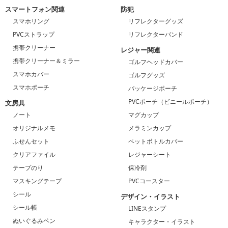
スマートフォン関連
防犯
スマホリング
リフレクターグッズ
PVCストラップ
リフレクターバンド
携帯クリーナー
レジャー関連
携帯クリーナー＆ミラー
ゴルフヘッドカバー
スマホカバー
ゴルフグッズ
スマホポーチ
パッケージポーチ
PVCポーチ（ビニールポーチ）
文房具
ノート
マグカップ
オリジナルメモ
メラミンカップ
ふせんセット
ペットボトルカバー
クリアファイル
レジャーシート
テープのり
保冷剤
マスキングテープ
PVCコースター
シール
デザイン・イラスト
シール帳
LINEスタンプ
ぬいぐるみペン
キャラクター・イラスト