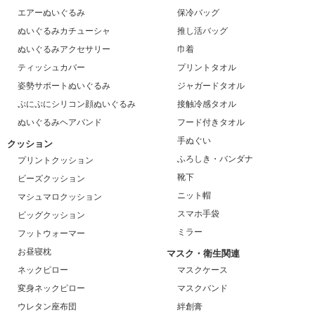
エアーぬいぐるみ
保冷バッグ
ぬいぐるみカチューシャ
推し活バッグ
ぬいぐるみアクセサリー
巾着
ティッシュカバー
プリントタオル
姿勢サポートぬいぐるみ
ジャガードタオル
ぷにぷにシリコン顔ぬいぐるみ
接触冷感タオル
ぬいぐるみヘアバンド
フード付きタオル
手ぬぐい
クッション
ふろしき・バンダナ
プリントクッション
靴下
ビーズクッション
ニット帽
マシュマロクッション
スマホ手袋
ビッグクッション
ミラー
フットウォーマー
お昼寝枕
マスク・衛生関連
ネックピロー
マスクケース
変身ネックピロー
マスクバンド
ウレタン座布団
絆創膏