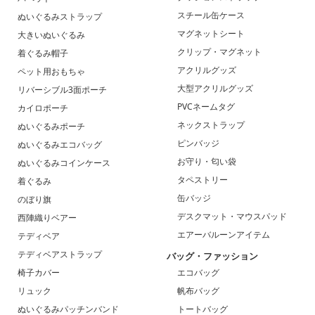
スチール缶ケース
ぬいぐるみストラップ
マグネットシート
大きいぬいぐるみ
クリップ・マグネット
着ぐるみ帽子
アクリルグッズ
ペット用おもちゃ
大型アクリルグッズ
リバーシブル3面ポーチ
PVCネームタグ
カイロポーチ
ネックストラップ
ぬいぐるみポーチ
ピンバッジ
ぬいぐるみエコバッグ
お守り・匂い袋
ぬいぐるみコインケース
タペストリー
着ぐるみ
缶バッジ
のぼり旗
デスクマット・マウスパッド
西陣織りベアー
エアーバルーンアイテム
テディベア
テディベアストラップ
バッグ・ファッション
椅子カバー
エコバッグ
リュック
帆布バッグ
ぬいぐるみパッチンバンド
トートバッグ