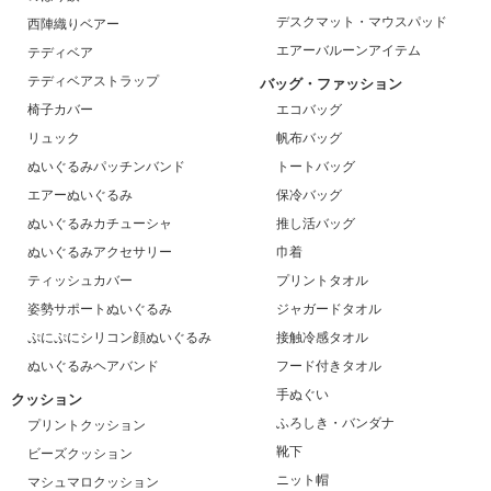
デスクマット・マウスパッド
西陣織りベアー
エアーバルーンアイテム
テディベア
テディベアストラップ
バッグ・ファッション
椅子カバー
エコバッグ
リュック
帆布バッグ
ぬいぐるみパッチンバンド
トートバッグ
エアーぬいぐるみ
保冷バッグ
ぬいぐるみカチューシャ
推し活バッグ
ぬいぐるみアクセサリー
巾着
ティッシュカバー
プリントタオル
姿勢サポートぬいぐるみ
ジャガードタオル
ぷにぷにシリコン顔ぬいぐるみ
接触冷感タオル
ぬいぐるみヘアバンド
フード付きタオル
手ぬぐい
クッション
ふろしき・バンダナ
プリントクッション
靴下
ビーズクッション
ニット帽
マシュマロクッション