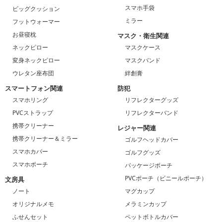
スマホ手袋
ビッグクッション
ミラー
フットウォーマー
お昼寝枕
マスク・衛生関連
ネックピロー
マスクケース
変身ネックピロー
マスクバンド
ウレタン座布団
絆創膏
スマートフォン関連
防犯
スマホリング
リフレクターグッズ
PVCストラップ
リフレクターバンド
携帯クリーナー
レジャー関連
携帯クリーナー＆ミラー
ゴルフヘッドカバー
スマホカバー
ゴルフグッズ
スマホポーチ
パッケージポーチ
PVCポーチ（ビニールポーチ）
文房具
ノート
マグカップ
オリジナルメモ
メラミンカップ
ふせんセット
ペットボトルカバー