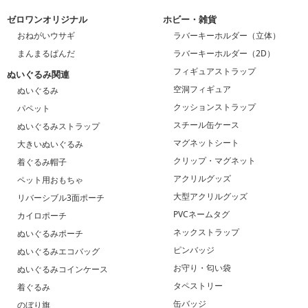
ゼロワンオリジナル
ホビー・雑貨
おねがいウサギ
ラバーキーホルダー（立体）
まんまるぱんだ
ラバーキーホルダー（2D）
フィギュアストラップ
ぬいぐるみ関連
空洞フィギュア
ぬいぐるみ
クッションストラップ
パペット
スチール缶ケース
ぬいぐるみストラップ
マグネットシート
大きいぬいぐるみ
クリップ・マグネット
着ぐるみ帽子
アクリルグッズ
ペット用おもちゃ
大型アクリルグッズ
リバーシブル3面ポーチ
PVCネームタグ
カイロポーチ
ネックストラップ
ぬいぐるみポーチ
ピンバッジ
ぬいぐるみエコバッグ
お守り・匂い袋
ぬいぐるみコインケース
タペストリー
着ぐるみ
缶バッジ
のぼり旗