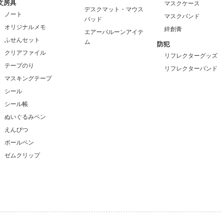
文房具
マスクケース
デスクマット・マウス
ノート
マスクバンド
パッド
オリジナルメモ
絆創膏
エアーバルーンアイテ
ふせんセット
ム
防犯
クリアファイル
リフレクターグッズ
テープのり
リフレクターバンド
マスキングテープ
シール
シール帳
ぬいぐるみペン
えんぴつ
ボールペン
ゼムクリップ