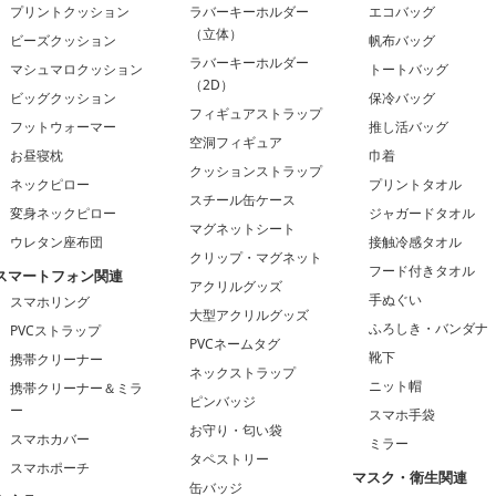
プリントクッション
ラバーキーホルダー
エコバッグ
（立体）
ビーズクッション
帆布バッグ
ラバーキーホルダー
マシュマロクッション
トートバッグ
（2D）
ビッグクッション
保冷バッグ
フィギュアストラップ
フットウォーマー
推し活バッグ
空洞フィギュア
お昼寝枕
巾着
クッションストラップ
ネックピロー
プリントタオル
スチール缶ケース
変身ネックピロー
ジャガードタオル
マグネットシート
ウレタン座布団
接触冷感タオル
クリップ・マグネット
フード付きタオル
スマートフォン関連
アクリルグッズ
手ぬぐい
スマホリング
大型アクリルグッズ
ふろしき・バンダナ
PVCストラップ
PVCネームタグ
靴下
携帯クリーナー
ネックストラップ
ニット帽
携帯クリーナー＆ミラ
ピンバッジ
ー
スマホ手袋
お守り・匂い袋
スマホカバー
ミラー
タペストリー
スマホポーチ
マスク・衛生関連
缶バッジ