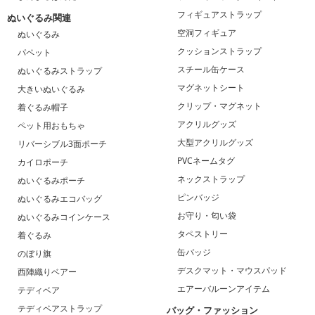
フィギュアストラップ
ぬいぐるみ関連
空洞フィギュア
ぬいぐるみ
クッションストラップ
パペット
スチール缶ケース
ぬいぐるみストラップ
マグネットシート
大きいぬいぐるみ
クリップ・マグネット
着ぐるみ帽子
アクリルグッズ
ペット用おもちゃ
大型アクリルグッズ
リバーシブル3面ポーチ
PVCネームタグ
カイロポーチ
ネックストラップ
ぬいぐるみポーチ
ピンバッジ
ぬいぐるみエコバッグ
お守り・匂い袋
ぬいぐるみコインケース
タペストリー
着ぐるみ
缶バッジ
のぼり旗
デスクマット・マウスパッド
西陣織りベアー
エアーバルーンアイテム
テディベア
テディベアストラップ
バッグ・ファッション