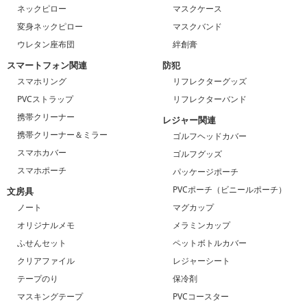
ネックピロー
マスクケース
変身ネックピロー
マスクバンド
ウレタン座布団
絆創膏
スマートフォン関連
防犯
スマホリング
リフレクターグッズ
PVCストラップ
リフレクターバンド
携帯クリーナー
レジャー関連
携帯クリーナー＆ミラー
ゴルフヘッドカバー
スマホカバー
ゴルフグッズ
スマホポーチ
パッケージポーチ
PVCポーチ（ビニールポーチ）
文房具
ノート
マグカップ
オリジナルメモ
メラミンカップ
ふせんセット
ペットボトルカバー
クリアファイル
レジャーシート
テープのり
保冷剤
マスキングテープ
PVCコースター