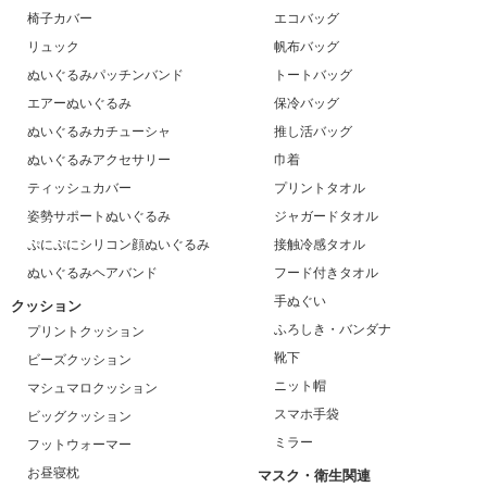
椅子カバー
エコバッグ
リュック
帆布バッグ
ぬいぐるみパッチンバンド
トートバッグ
エアーぬいぐるみ
保冷バッグ
ぬいぐるみカチューシャ
推し活バッグ
ぬいぐるみアクセサリー
巾着
ティッシュカバー
プリントタオル
姿勢サポートぬいぐるみ
ジャガードタオル
ぷにぷにシリコン顔ぬいぐるみ
接触冷感タオル
ぬいぐるみヘアバンド
フード付きタオル
手ぬぐい
クッション
ふろしき・バンダナ
プリントクッション
靴下
ビーズクッション
ニット帽
マシュマロクッション
スマホ手袋
ビッグクッション
ミラー
フットウォーマー
お昼寝枕
マスク・衛生関連