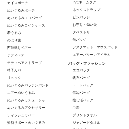
PVCネームタグ
カイロポーチ
ネックストラップ
ぬいぐるみポーチ
ピンバッジ
ぬいぐるみエコバッグ
お守り・匂い袋
ぬいぐるみコインケース
タペストリー
着ぐるみ
缶バッジ
のぼり旗
デスクマット・マウスパッド
西陣織りベアー
エアーバルーンアイテム
テディベア
テディベアストラップ
バッグ・ファッション
椅子カバー
エコバッグ
リュック
帆布バッグ
ぬいぐるみパッチンバンド
トートバッグ
エアーぬいぐるみ
保冷バッグ
ぬいぐるみカチューシャ
推し活バッグ
ぬいぐるみアクセサリー
巾着
ティッシュカバー
プリントタオル
姿勢サポートぬいぐるみ
ジャガードタオル