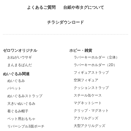
よくあるご質問
台紙や布タグについて
チラシダウンロード
ゼロワンオリジナル
ホビー・雑貨
おねがいウサギ
ラバーキーホルダー（立体）
まんまるぱんだ
ラバーキーホルダー（2D）
フィギュアストラップ
ぬいぐるみ関連
空洞フィギュア
ぬいぐるみ
クッションストラップ
パペット
スチール缶ケース
ぬいぐるみストラップ
マグネットシート
大きいぬいぐるみ
クリップ・マグネット
着ぐるみ帽子
アクリルグッズ
ペット用おもちゃ
大型アクリルグッズ
リバーシブル3面ポーチ