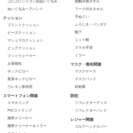
ぷにぷにシリコン顔ぬいぐるみ
接触冷感タオル
ぬいぐるみヘアバンド
フード付きタオル
手ぬぐい
クッション
ふろしき・バンダナ
プリントクッション
靴下
ビーズクッション
ニット帽
マシュマロクッション
スマホ手袋
ビッグクッション
ミラー
フットウォーマー
お昼寝枕
マスク・衛生関連
ネックピロー
マスクケース
変身ネックピロー
マスクバンド
ウレタン座布団
絆創膏
スマートフォン関連
防犯
スマホリング
リフレクターグッズ
PVCストラップ
リフレクターバンド
携帯クリーナー
レジャー関連
携帯クリーナー＆ミラー
ゴルフヘッドカバー