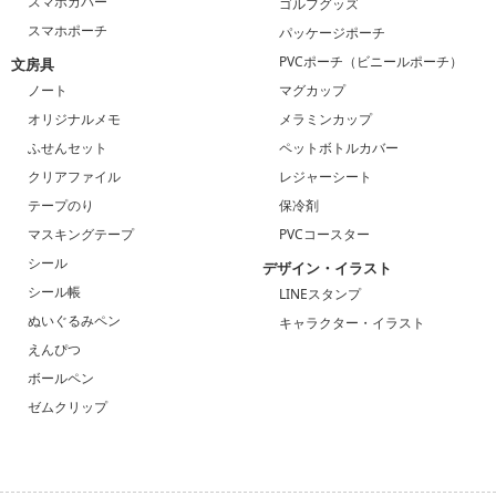
スマホカバー
ゴルフグッズ
スマホポーチ
パッケージポーチ
PVCポーチ（ビニールポーチ）
文房具
ノート
マグカップ
オリジナルメモ
メラミンカップ
ふせんセット
ペットボトルカバー
クリアファイル
レジャーシート
テープのり
保冷剤
マスキングテープ
PVCコースター
シール
デザイン・イラスト
シール帳
LINEスタンプ
ぬいぐるみペン
キャラクター・イラスト
えんぴつ
ボールペン
ゼムクリップ