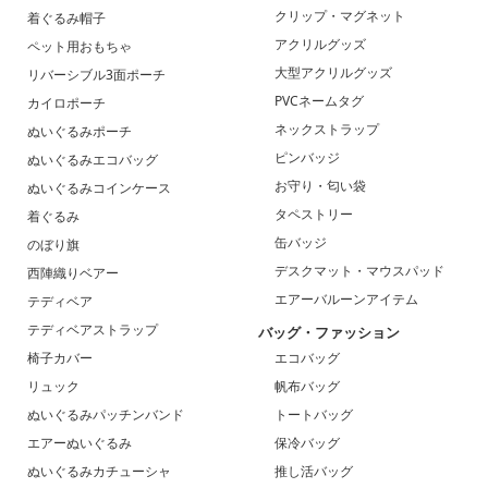
クリップ・マグネット
着ぐるみ帽子
アクリルグッズ
ペット用おもちゃ
大型アクリルグッズ
リバーシブル3面ポーチ
PVCネームタグ
カイロポーチ
ネックストラップ
ぬいぐるみポーチ
ピンバッジ
ぬいぐるみエコバッグ
お守り・匂い袋
ぬいぐるみコインケース
タペストリー
着ぐるみ
缶バッジ
のぼり旗
デスクマット・マウスパッド
西陣織りベアー
エアーバルーンアイテム
テディベア
テディベアストラップ
バッグ・ファッション
椅子カバー
エコバッグ
リュック
帆布バッグ
ぬいぐるみパッチンバンド
トートバッグ
エアーぬいぐるみ
保冷バッグ
ぬいぐるみカチューシャ
推し活バッグ