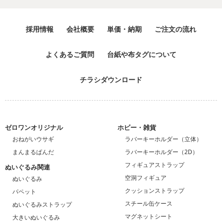
採用情報
会社概要
単価・納期
ご注文の流れ
よくあるご質問
台紙や布タグについて
チラシダウンロード
ゼロワンオリジナル
ホビー・雑貨
おねがいウサギ
ラバーキーホルダー（立体）
まんまるぱんだ
ラバーキーホルダー（2D）
フィギュアストラップ
ぬいぐるみ関連
空洞フィギュア
ぬいぐるみ
クッションストラップ
パペット
スチール缶ケース
ぬいぐるみストラップ
マグネットシート
大きいぬいぐるみ