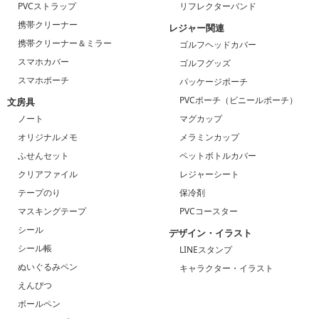
PVCストラップ
リフレクターバンド
携帯クリーナー
レジャー関連
携帯クリーナー＆ミラー
ゴルフヘッドカバー
スマホカバー
ゴルフグッズ
スマホポーチ
パッケージポーチ
PVCポーチ（ビニールポーチ）
文房具
ノート
マグカップ
オリジナルメモ
メラミンカップ
ふせんセット
ペットボトルカバー
クリアファイル
レジャーシート
テープのり
保冷剤
マスキングテープ
PVCコースター
シール
デザイン・イラスト
シール帳
LINEスタンプ
ぬいぐるみペン
キャラクター・イラスト
えんぴつ
ボールペン