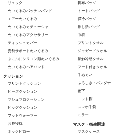
リュック
帆布バッグ
ぬいぐるみパッチンバンド
トートバッグ
エアーぬいぐるみ
保冷バッグ
ぬいぐるみカチューシャ
推し活バッグ
ぬいぐるみアクセサリー
巾着
ティッシュカバー
プリントタオル
姿勢サポートぬいぐるみ
ジャガードタオル
ぷにぷにシリコン顔ぬいぐるみ
接触冷感タオル
ぬいぐるみヘアバンド
フード付きタオル
手ぬぐい
クッション
ふろしき・バンダナ
プリントクッション
靴下
ビーズクッション
ニット帽
マシュマロクッション
スマホ手袋
ビッグクッション
ミラー
フットウォーマー
お昼寝枕
マスク・衛生関連
ネックピロー
マスクケース