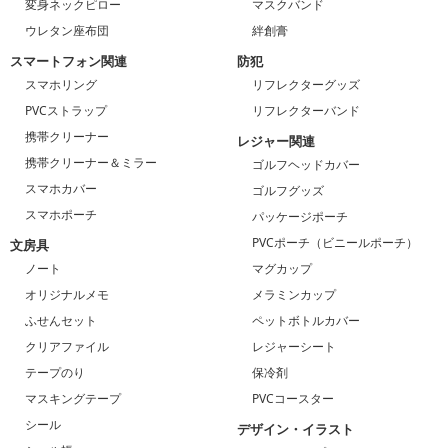
変身ネックピロー
マスクバンド
ウレタン座布団
絆創膏
スマートフォン関連
防犯
スマホリング
リフレクターグッズ
PVCストラップ
リフレクターバンド
携帯クリーナー
レジャー関連
携帯クリーナー＆ミラー
ゴルフヘッドカバー
スマホカバー
ゴルフグッズ
スマホポーチ
パッケージポーチ
PVCポーチ（ビニールポーチ）
文房具
ノート
マグカップ
オリジナルメモ
メラミンカップ
ふせんセット
ペットボトルカバー
クリアファイル
レジャーシート
テープのり
保冷剤
マスキングテープ
PVCコースター
シール
デザイン・イラスト