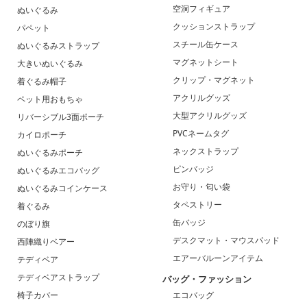
空洞フィギュア
ぬいぐるみ
クッションストラップ
パペット
スチール缶ケース
ぬいぐるみストラップ
マグネットシート
大きいぬいぐるみ
クリップ・マグネット
着ぐるみ帽子
アクリルグッズ
ペット用おもちゃ
大型アクリルグッズ
リバーシブル3面ポーチ
PVCネームタグ
カイロポーチ
ネックストラップ
ぬいぐるみポーチ
ピンバッジ
ぬいぐるみエコバッグ
お守り・匂い袋
ぬいぐるみコインケース
タペストリー
着ぐるみ
缶バッジ
のぼり旗
デスクマット・マウスパッド
西陣織りベアー
エアーバルーンアイテム
テディベア
テディベアストラップ
バッグ・ファッション
椅子カバー
エコバッグ