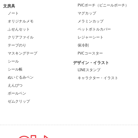
PVCポーチ（ビニールポーチ）
文房具
ノート
マグカップ
オリジナルメモ
メラミンカップ
ふせんセット
ペットボトルカバー
クリアファイル
レジャーシート
テープのり
保冷剤
マスキングテープ
PVCコースター
シール
デザイン・イラスト
シール帳
LINEスタンプ
ぬいぐるみペン
キャラクター・イラスト
えんぴつ
ボールペン
ゼムクリップ