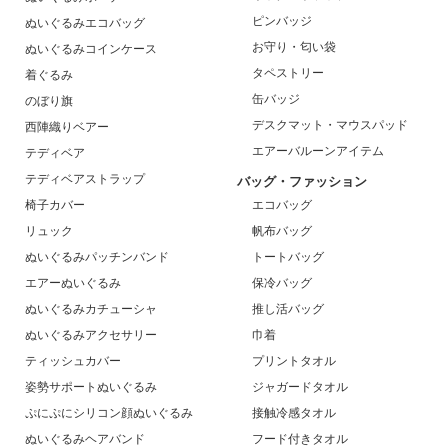
ピンバッジ
ぬいぐるみエコバッグ
お守り・匂い袋
ぬいぐるみコインケース
タペストリー
着ぐるみ
缶バッジ
のぼり旗
デスクマット・マウスパッド
西陣織りベアー
エアーバルーンアイテム
テディベア
テディベアストラップ
バッグ・ファッション
椅子カバー
エコバッグ
リュック
帆布バッグ
ぬいぐるみパッチンバンド
トートバッグ
エアーぬいぐるみ
保冷バッグ
ぬいぐるみカチューシャ
推し活バッグ
ぬいぐるみアクセサリー
巾着
ティッシュカバー
プリントタオル
姿勢サポートぬいぐるみ
ジャガードタオル
ぷにぷにシリコン顔ぬいぐるみ
接触冷感タオル
ぬいぐるみヘアバンド
フード付きタオル