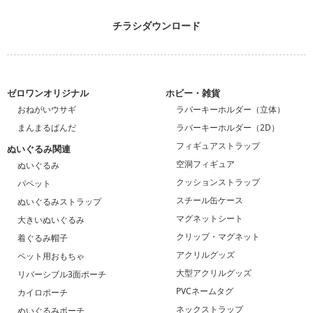
チラシダウンロード
ゼロワンオリジナル
ホビー・雑貨
おねがいウサギ
ラバーキーホルダー（立体）
まんまるぱんだ
ラバーキーホルダー（2D）
フィギュアストラップ
ぬいぐるみ関連
空洞フィギュア
ぬいぐるみ
クッションストラップ
パペット
スチール缶ケース
ぬいぐるみストラップ
マグネットシート
大きいぬいぐるみ
クリップ・マグネット
着ぐるみ帽子
アクリルグッズ
ペット用おもちゃ
大型アクリルグッズ
リバーシブル3面ポーチ
PVCネームタグ
カイロポーチ
ネックストラップ
ぬいぐるみポーチ