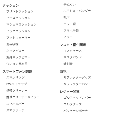
手ぬぐい
クッション
ふろしき・バンダナ
プリントクッション
靴下
ビーズクッション
ニット帽
マシュマロクッション
スマホ手袋
ビッグクッション
ミラー
フットウォーマー
お昼寝枕
マスク・衛生関連
ネックピロー
マスクケース
変身ネックピロー
マスクバンド
ウレタン座布団
絆創膏
スマートフォン関連
防犯
スマホリング
リフレクターグッズ
PVCストラップ
リフレクターバンド
携帯クリーナー
レジャー関連
携帯クリーナー＆ミラー
ゴルフヘッドカバー
スマホカバー
ゴルフグッズ
スマホポーチ
パッケージポーチ