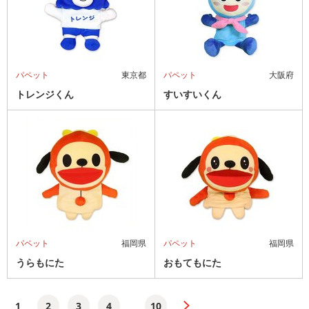
パペット
東京都
パペット
大阪府
トレンジくん
すいすいくん
パペット
福岡県
パペット
福岡県
うらもにた
おもてもにた
1
2
3
4
10
...