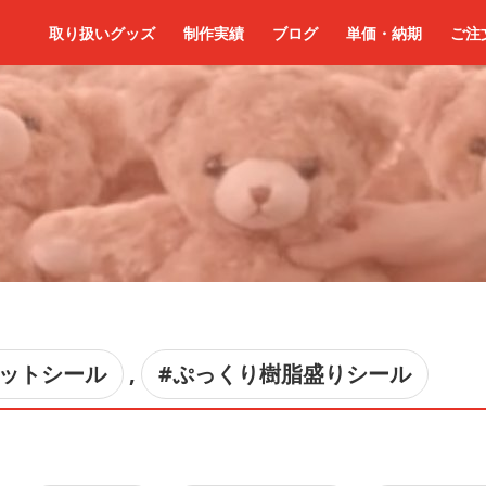
取り扱いグッズ
制作実績
ブログ
単価・納期
ご注
マットシール
,
#ぷっくり樹脂盛りシール