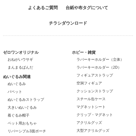
よくあるご質問
台紙や布タグについて
チラシダウンロード
ゼロワンオリジナル
ホビー・雑貨
おねがいウサギ
ラバーキーホルダー（立体）
まんまるぱんだ
ラバーキーホルダー（2D）
フィギュアストラップ
ぬいぐるみ関連
空洞フィギュア
ぬいぐるみ
クッションストラップ
パペット
スチール缶ケース
ぬいぐるみストラップ
マグネットシート
大きいぬいぐるみ
クリップ・マグネット
着ぐるみ帽子
アクリルグッズ
ペット用おもちゃ
大型アクリルグッズ
リバーシブル3面ポーチ