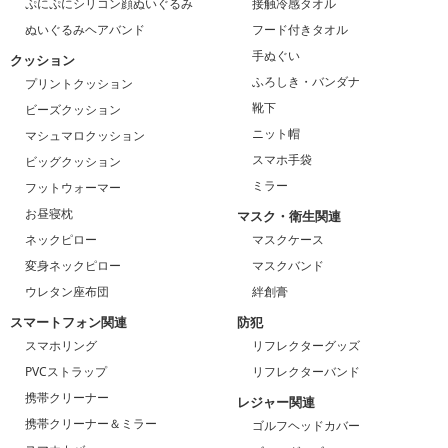
ぷにぷにシリコン顔ぬいぐるみ
接触冷感タオル
ぬいぐるみヘアバンド
フード付きタオル
手ぬぐい
クッション
ふろしき・バンダナ
プリントクッション
靴下
ビーズクッション
ニット帽
マシュマロクッション
スマホ手袋
ビッグクッション
ミラー
フットウォーマー
お昼寝枕
マスク・衛生関連
ネックピロー
マスクケース
変身ネックピロー
マスクバンド
ウレタン座布団
絆創膏
スマートフォン関連
防犯
スマホリング
リフレクターグッズ
PVCストラップ
リフレクターバンド
携帯クリーナー
レジャー関連
携帯クリーナー＆ミラー
ゴルフヘッドカバー