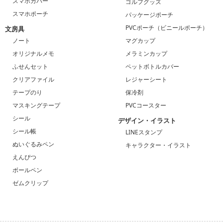
スマホカバー
ゴルフグッズ
スマホポーチ
パッケージポーチ
PVCポーチ（ビニールポーチ）
文房具
ノート
マグカップ
オリジナルメモ
メラミンカップ
ふせんセット
ペットボトルカバー
クリアファイル
レジャーシート
テープのり
保冷剤
マスキングテープ
PVCコースター
シール
デザイン・イラスト
シール帳
LINEスタンプ
ぬいぐるみペン
キャラクター・イラスト
えんぴつ
ボールペン
ゼムクリップ