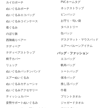
PVCネームタグ
カイロポーチ
ネックストラップ
ぬいぐるみポーチ
ピンバッジ
ぬいぐるみエコバッグ
お守り・匂い袋
ぬいぐるみコインケース
タペストリー
着ぐるみ
缶バッジ
のぼり旗
デスクマット・マウスパッド
西陣織りベアー
エアーバルーンアイテム
テディベア
テディベアストラップ
バッグ・ファッション
椅子カバー
エコバッグ
リュック
帆布バッグ
ぬいぐるみパッチンバンド
トートバッグ
エアーぬいぐるみ
保冷バッグ
ぬいぐるみカチューシャ
推し活バッグ
ぬいぐるみアクセサリー
巾着
ティッシュカバー
プリントタオル
姿勢サポートぬいぐるみ
ジャガードタオル