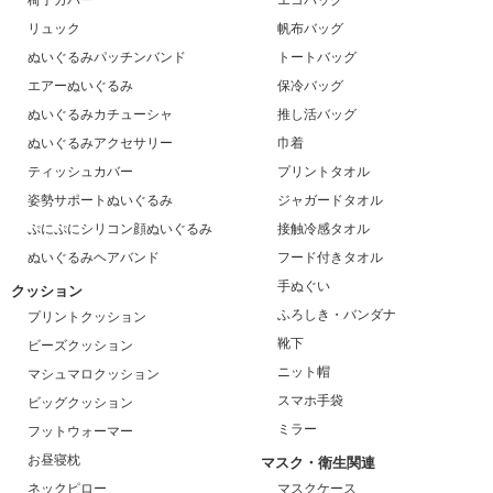
リュック
帆布バッグ
ぬいぐるみパッチンバンド
トートバッグ
エアーぬいぐるみ
保冷バッグ
ぬいぐるみカチューシャ
推し活バッグ
ぬいぐるみアクセサリー
巾着
ティッシュカバー
プリントタオル
姿勢サポートぬいぐるみ
ジャガードタオル
ぷにぷにシリコン顔ぬいぐるみ
接触冷感タオル
ぬいぐるみヘアバンド
フード付きタオル
手ぬぐい
クッション
ふろしき・バンダナ
プリントクッション
靴下
ビーズクッション
ニット帽
マシュマロクッション
スマホ手袋
ビッグクッション
ミラー
フットウォーマー
お昼寝枕
マスク・衛生関連
ネックピロー
マスクケース