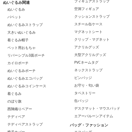
フィギュアストラップ
ぬいぐるみ関連
空洞フィギュア
ぬいぐるみ
クッションストラップ
パペット
スチール缶ケース
ぬいぐるみストラップ
マグネットシート
大きいぬいぐるみ
クリップ・マグネット
着ぐるみ帽子
アクリルグッズ
ペット用おもちゃ
大型アクリルグッズ
リバーシブル3面ポーチ
PVCネームタグ
カイロポーチ
ネックストラップ
ぬいぐるみポーチ
ピンバッジ
ぬいぐるみエコバッグ
お守り・匂い袋
ぬいぐるみコインケース
タペストリー
着ぐるみ
缶バッジ
のぼり旗
デスクマット・マウスパッド
西陣織りベアー
エアーバルーンアイテム
テディベア
テディベアストラップ
バッグ・ファッション
椅子カバー
エコバッグ