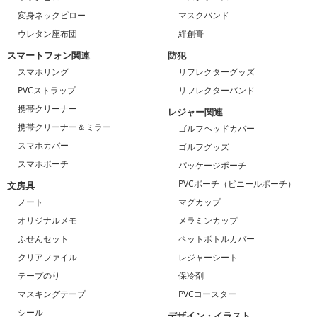
変身ネックピロー
マスクバンド
ウレタン座布団
絆創膏
スマートフォン関連
防犯
スマホリング
リフレクターグッズ
PVCストラップ
リフレクターバンド
携帯クリーナー
レジャー関連
携帯クリーナー＆ミラー
ゴルフヘッドカバー
スマホカバー
ゴルフグッズ
スマホポーチ
パッケージポーチ
PVCポーチ（ビニールポーチ）
文房具
ノート
マグカップ
オリジナルメモ
メラミンカップ
ふせんセット
ペットボトルカバー
クリアファイル
レジャーシート
テープのり
保冷剤
マスキングテープ
PVCコースター
シール
デザイン・イラスト