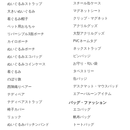
スチール缶ケース
ぬいぐるみストラップ
マグネットシート
大きいぬいぐるみ
クリップ・マグネット
着ぐるみ帽子
アクリルグッズ
ペット用おもちゃ
大型アクリルグッズ
リバーシブル3面ポーチ
PVCネームタグ
カイロポーチ
ネックストラップ
ぬいぐるみポーチ
ピンバッジ
ぬいぐるみエコバッグ
お守り・匂い袋
ぬいぐるみコインケース
タペストリー
着ぐるみ
缶バッジ
のぼり旗
デスクマット・マウスパッド
西陣織りベアー
エアーバルーンアイテム
テディベア
テディベアストラップ
バッグ・ファッション
椅子カバー
エコバッグ
リュック
帆布バッグ
ぬいぐるみパッチンバンド
トートバッグ