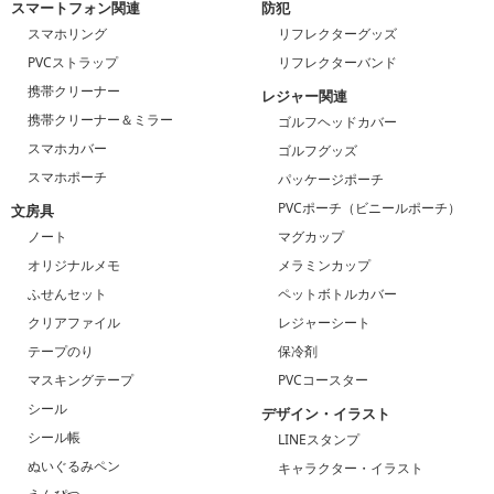
スマートフォン関連
防犯
スマホリング
リフレクターグッズ
PVCストラップ
リフレクターバンド
携帯クリーナー
レジャー関連
携帯クリーナー＆ミラー
ゴルフヘッドカバー
スマホカバー
ゴルフグッズ
スマホポーチ
パッケージポーチ
PVCポーチ（ビニールポーチ）
文房具
ノート
マグカップ
オリジナルメモ
メラミンカップ
ふせんセット
ペットボトルカバー
クリアファイル
レジャーシート
テープのり
保冷剤
マスキングテープ
PVCコースター
シール
デザイン・イラスト
シール帳
LINEスタンプ
ぬいぐるみペン
キャラクター・イラスト