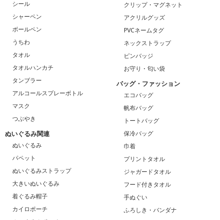
シール
クリップ・マグネット
シャーペン
アクリルグッズ
ボールペン
PVCネームタグ
うちわ
ネックストラップ
タオル
ピンバッジ
タオルハンカチ
お守り・匂い袋
タンブラー
バッグ・ファッション
アルコールスプレーボトル
エコバッグ
マスク
帆布バッグ
つぶやき
トートバッグ
ぬいぐるみ関連
保冷バッグ
ぬいぐるみ
巾着
パペット
プリントタオル
ぬいぐるみストラップ
ジャガードタオル
大きいぬいぐるみ
フード付きタオル
着ぐるみ帽子
手ぬぐい
カイロポーチ
ふろしき・バンダナ