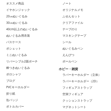
オススメ商品
ノート
イヤホンジャック
オリジナルメモ
20㎝ぬいぐるみ
ふせんセット
30㎝ぬいぐるみ
クリアファイル
40cm以上のぬいぐるみ
テープのり
ぬいぐるみ用衣装
マスキングテープ
パスケース
シール
ポシェット
ぬいぐるみペン
ミニぬいぐるみ
えんぴつ
リバーシブル2面ポーチ
ボールペン
棒つきぬいぐるみ
ホビー・雑貨
ポロシャツ
ラバーキーホルダー（立体）
ブログ
ラバーキーホルダー（2D）
PVCキーホルダー
フィギュアストラップ
折り紙
空洞フィギュア
缶バッジ
クッションストラップ
ボトルカバー
マグネットシート