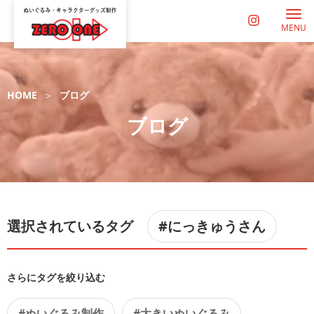
MENU
HOME
ブログ
ブログ
選択されているタグ
#にっきゅうさん
さらにタグを絞り込む
#ぬいぐるみ制作
#大きいぬいぐるみ