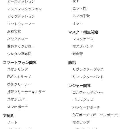
靴下
ビーズクッション
ニット帽
マシュマロクッション
スマホ手袋
ビッグクッション
ミラー
フットウォーマー
お昼寝枕
マスク・衛生関連
ネックピロー
マスクケース
変身ネックピロー
マスクバンド
ウレタン座布団
絆創膏
スマートフォン関連
防犯
スマホリング
リフレクターグッズ
PVCストラップ
リフレクターバンド
携帯クリーナー
レジャー関連
携帯クリーナー＆ミラー
ゴルフヘッドカバー
スマホカバー
ゴルフグッズ
スマホポーチ
パッケージポーチ
PVCポーチ（ビニールポーチ）
文房具
ノート
マグカップ