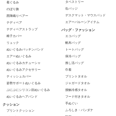
タペストリー
着ぐるみ
缶バッジ
のぼり旗
デスクマット・マウスパッド
西陣織りベアー
エアーバルーンアイテム
テディベア
テディベアストラップ
バッグ・ファッション
椅子カバー
エコバッグ
リュック
帆布バッグ
ぬいぐるみパッチンバンド
トートバッグ
エアーぬいぐるみ
保冷バッグ
ぬいぐるみカチューシャ
推し活バッグ
ぬいぐるみアクセサリー
巾着
ティッシュカバー
プリントタオル
姿勢サポートぬいぐるみ
ジャガードタオル
ぷにぷにシリコン顔ぬいぐるみ
接触冷感タオル
ぬいぐるみヘアバンド
フード付きタオル
手ぬぐい
クッション
ふろしき・バンダナ
プリントクッション