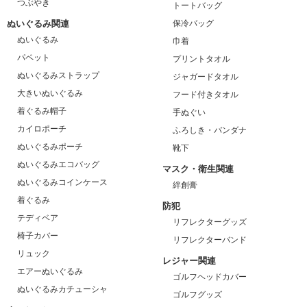
つぶやき
トートバッグ
ぬいぐるみ関連
保冷バッグ
ぬいぐるみ
巾着
パペット
プリントタオル
ぬいぐるみストラップ
ジャガードタオル
大きいぬいぐるみ
フード付きタオル
着ぐるみ帽子
手ぬぐい
カイロポーチ
ふろしき・バンダナ
ぬいぐるみポーチ
靴下
ぬいぐるみエコバッグ
マスク・衛生関連
ぬいぐるみコインケース
絆創膏
着ぐるみ
防犯
テディベア
リフレクターグッズ
椅子カバー
リフレクターバンド
リュック
レジャー関連
エアーぬいぐるみ
ゴルフヘッドカバー
ぬいぐるみカチューシャ
ゴルフグッズ