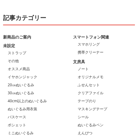
記事カテゴリー
新商品のご案内
スマートフォン関連
スマホリング
未設定
携帯クリーナー
ストラップ
その他
文房具
オススメ商品
ノート
イヤホンジャック
オリジナルメモ
20㎝ぬいぐるみ
ふせんセット
30㎝ぬいぐるみ
クリアファイル
40cm以上のぬいぐるみ
テープのり
ぬいぐるみ用衣装
マスキングテープ
パスケース
シール
ポシェット
ぬいぐるみペン
ミニぬいぐるみ
えんぴつ