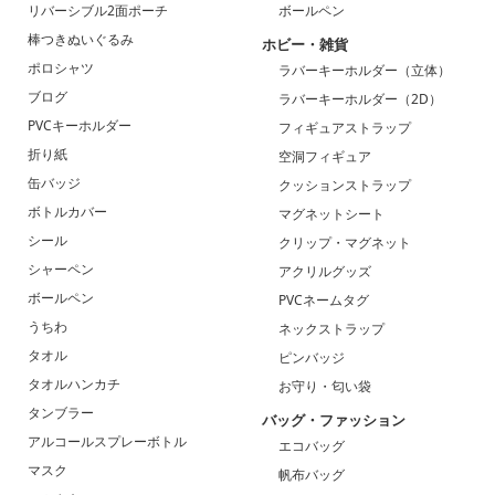
リバーシブル2面ポーチ
ボールペン
棒つきぬいぐるみ
ホビー・雑貨
ポロシャツ
ラバーキーホルダー（立体）
ブログ
ラバーキーホルダー（2D）
PVCキーホルダー
フィギュアストラップ
折り紙
空洞フィギュア
缶バッジ
クッションストラップ
ボトルカバー
マグネットシート
シール
クリップ・マグネット
シャーペン
アクリルグッズ
ボールペン
PVCネームタグ
うちわ
ネックストラップ
タオル
ピンバッジ
タオルハンカチ
お守り・匂い袋
タンブラー
バッグ・ファッション
アルコールスプレーボトル
エコバッグ
マスク
帆布バッグ