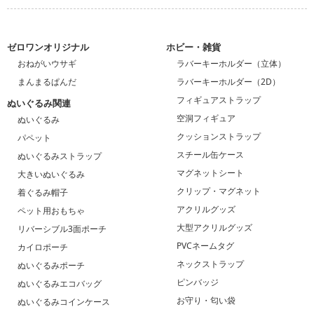
ゼロワンオリジナル
ホビー・雑貨
おねがいウサギ
ラバーキーホルダー（立体）
まんまるぱんだ
ラバーキーホルダー（2D）
フィギュアストラップ
ぬいぐるみ関連
空洞フィギュア
ぬいぐるみ
クッションストラップ
パペット
スチール缶ケース
ぬいぐるみストラップ
マグネットシート
大きいぬいぐるみ
クリップ・マグネット
着ぐるみ帽子
アクリルグッズ
ペット用おもちゃ
大型アクリルグッズ
リバーシブル3面ポーチ
PVCネームタグ
カイロポーチ
ネックストラップ
ぬいぐるみポーチ
ピンバッジ
ぬいぐるみエコバッグ
お守り・匂い袋
ぬいぐるみコインケース