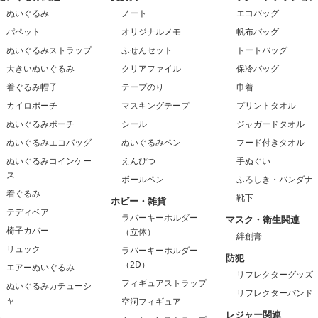
ぬいぐるみ
ノート
エコバッグ
パペット
オリジナルメモ
帆布バッグ
ぬいぐるみストラップ
ふせんセット
トートバッグ
大きいぬいぐるみ
クリアファイル
保冷バッグ
着ぐるみ帽子
テープのり
巾着
カイロポーチ
マスキングテープ
プリントタオル
ぬいぐるみポーチ
シール
ジャガードタオル
ぬいぐるみエコバッグ
ぬいぐるみペン
フード付きタオル
ぬいぐるみコインケー
えんぴつ
手ぬぐい
ス
ボールペン
ふろしき・バンダナ
着ぐるみ
靴下
ホビー・雑貨
テディベア
ラバーキーホルダー
マスク・衛生関連
椅子カバー
（立体）
絆創膏
リュック
ラバーキーホルダー
防犯
（2D）
エアーぬいぐるみ
リフレクターグッズ
フィギュアストラップ
ぬいぐるみカチューシ
リフレクターバンド
ャ
空洞フィギュア
レジャー関連