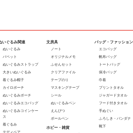
ぬいぐるみ関連
文房具
バッグ・ファッショ
ぬいぐるみ
ノート
エコバッグ
パペット
オリジナルメモ
帆布バッグ
ぬいぐるみストラップ
ふせんセット
トートバッグ
大きいぬいぐるみ
クリアファイル
保冷バッグ
着ぐるみ帽子
テープのり
巾着
カイロポーチ
マスキングテープ
プリントタオル
ぬいぐるみポーチ
シール
ジャガードタオル
ぬいぐるみエコバッグ
ぬいぐるみペン
フード付きタオル
ぬいぐるみコインケー
えんぴつ
手ぬぐい
ス
ボールペン
ふろしき・バンダナ
着ぐるみ
靴下
ホビー・雑貨
テディベア