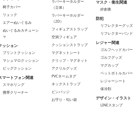
ラバーキーホルダー
マスク・衛生関連
椅子カバー
（立体）
絆創膏
リュック
ラバーキーホルダー
防犯
（2D）
エアーぬいぐるみ
リフレクターグッズ
フィギュアストラップ
ぬいぐるみカチューシ
リフレクターバンド
ャ
空洞フィギュア
レジャー関連
クッションストラップ
クッション
ゴルフヘッドカバー
プリントクッション
マグネットシート
ゴルフグッズ
マシュマロクッション
クリップ・マグネット
マグカップ
ビッグクッション
アクリルグッズ
ペットボトルカバー
PVCネームタグ
スマートフォン関連
レジャーシート
ネックストラップ
スマホリング
保冷剤
ピンバッジ
携帯クリーナー
デザイン・イラスト
お守り・匂い袋
LINEスタンプ