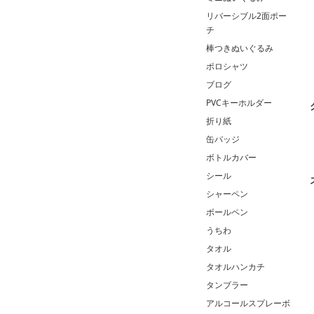
リバーシブル2面ポー
チ
棒つきぬいぐるみ
ポロシャツ
ブログ
PVCキーホルダー
折り紙
缶バッジ
ボトルカバー
シール
シャーペン
ボールペン
うちわ
タオル
タオルハンカチ
タンブラー
アルコールスプレーボ