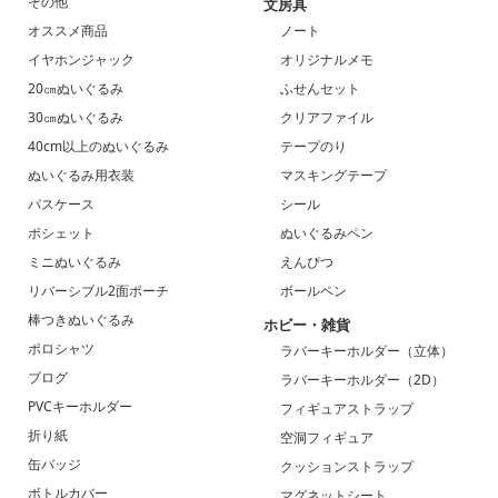
その他
文房具
オススメ商品
ノート
イヤホンジャック
オリジナルメモ
20㎝ぬいぐるみ
ふせんセット
30㎝ぬいぐるみ
クリアファイル
40cm以上のぬいぐるみ
テープのり
ぬいぐるみ用衣装
マスキングテープ
パスケース
シール
ポシェット
ぬいぐるみペン
ミニぬいぐるみ
えんぴつ
リバーシブル2面ポーチ
ボールペン
棒つきぬいぐるみ
ホビー・雑貨
ポロシャツ
ラバーキーホルダー（立体）
ブログ
ラバーキーホルダー（2D）
PVCキーホルダー
フィギュアストラップ
折り紙
空洞フィギュア
缶バッジ
クッションストラップ
ボトルカバー
マグネットシート