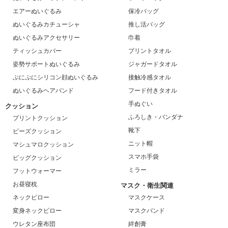
エアーぬいぐるみ
保冷バッグ
ぬいぐるみカチューシャ
推し活バッグ
ぬいぐるみアクセサリー
巾着
ティッシュカバー
プリントタオル
姿勢サポートぬいぐるみ
ジャガードタオル
ぷにぷにシリコン顔ぬいぐるみ
接触冷感タオル
ぬいぐるみヘアバンド
フード付きタオル
手ぬぐい
クッション
ふろしき・バンダナ
プリントクッション
靴下
ビーズクッション
ニット帽
マシュマロクッション
スマホ手袋
ビッグクッション
ミラー
フットウォーマー
お昼寝枕
マスク・衛生関連
ネックピロー
マスクケース
変身ネックピロー
マスクバンド
ウレタン座布団
絆創膏