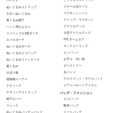
パペット
スチール缶ケース
ぬいぐるみストラップ
マグネットシート
大きいぬいぐるみ
クリップ・マグネット
着ぐるみ帽子
アクリルグッズ
ペット用おもちゃ
大型アクリルグッズ
リバーシブル3面ポーチ
PVCネームタグ
カイロポーチ
ネックストラップ
ぬいぐるみポーチ
ピンバッジ
ぬいぐるみエコバッグ
お守り・匂い袋
ぬいぐるみコインケース
タペストリー
着ぐるみ
缶バッジ
のぼり旗
デスクマット・マウスパッド
西陣織りベアー
エアーバルーンアイテム
テディベア
テディベアストラップ
バッグ・ファッション
椅子カバー
エコバッグ
リュック
帆布バッグ
ぬいぐるみパッチンバンド
トートバッグ