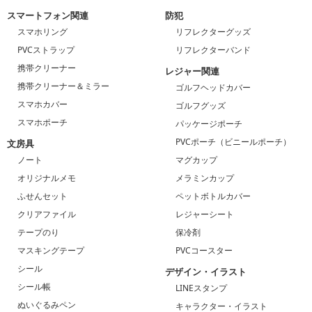
スマートフォン関連
防犯
スマホリング
リフレクターグッズ
PVCストラップ
リフレクターバンド
携帯クリーナー
レジャー関連
携帯クリーナー＆ミラー
ゴルフヘッドカバー
スマホカバー
ゴルフグッズ
スマホポーチ
パッケージポーチ
PVCポーチ（ビニールポーチ）
文房具
ノート
マグカップ
オリジナルメモ
メラミンカップ
ふせんセット
ペットボトルカバー
クリアファイル
レジャーシート
テープのり
保冷剤
マスキングテープ
PVCコースター
シール
デザイン・イラスト
シール帳
LINEスタンプ
ぬいぐるみペン
キャラクター・イラスト