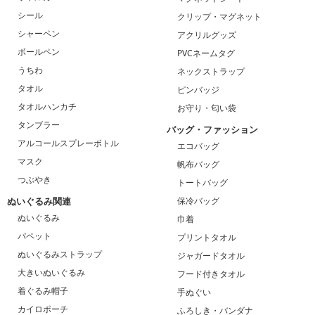
シール
クリップ・マグネット
シャーペン
アクリルグッズ
ボールペン
PVCネームタグ
うちわ
ネックストラップ
タオル
ピンバッジ
タオルハンカチ
お守り・匂い袋
タンブラー
バッグ・ファッション
アルコールスプレーボトル
エコバッグ
マスク
帆布バッグ
つぶやき
トートバッグ
ぬいぐるみ関連
保冷バッグ
ぬいぐるみ
巾着
パペット
プリントタオル
ぬいぐるみストラップ
ジャガードタオル
大きいぬいぐるみ
フード付きタオル
着ぐるみ帽子
手ぬぐい
カイロポーチ
ふろしき・バンダナ