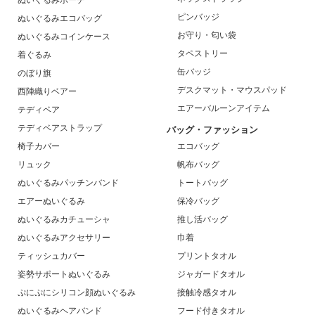
ピンバッジ
ぬいぐるみエコバッグ
お守り・匂い袋
ぬいぐるみコインケース
タペストリー
着ぐるみ
缶バッジ
のぼり旗
デスクマット・マウスパッド
西陣織りベアー
エアーバルーンアイテム
テディベア
テディベアストラップ
バッグ・ファッション
椅子カバー
エコバッグ
リュック
帆布バッグ
ぬいぐるみパッチンバンド
トートバッグ
エアーぬいぐるみ
保冷バッグ
ぬいぐるみカチューシャ
推し活バッグ
ぬいぐるみアクセサリー
巾着
ティッシュカバー
プリントタオル
姿勢サポートぬいぐるみ
ジャガードタオル
ぷにぷにシリコン顔ぬいぐるみ
接触冷感タオル
ぬいぐるみヘアバンド
フード付きタオル