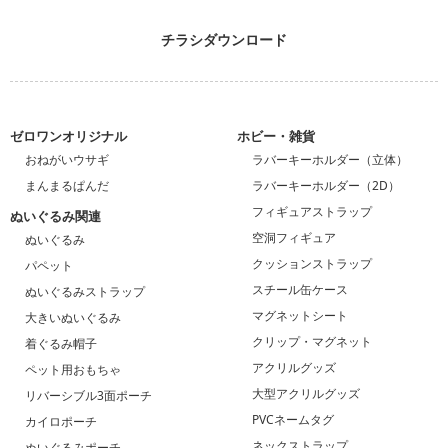
チラシダウンロード
ゼロワンオリジナル
ホビー・雑貨
おねがいウサギ
ラバーキーホルダー（立体）
まんまるぱんだ
ラバーキーホルダー（2D）
フィギュアストラップ
ぬいぐるみ関連
空洞フィギュア
ぬいぐるみ
クッションストラップ
パペット
スチール缶ケース
ぬいぐるみストラップ
マグネットシート
大きいぬいぐるみ
クリップ・マグネット
着ぐるみ帽子
アクリルグッズ
ペット用おもちゃ
大型アクリルグッズ
リバーシブル3面ポーチ
PVCネームタグ
カイロポーチ
ネックストラップ
ぬいぐるみポーチ