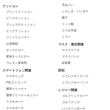
手ぬぐい
クッション
ふろしき・バンダナ
プリントクッション
靴下
ビーズクッション
ニット帽
マシュマロクッション
スマホ手袋
ビッグクッション
ミラー
フットウォーマー
お昼寝枕
マスク・衛生関連
ネックピロー
マスクケース
変身ネックピロー
マスクバンド
ウレタン座布団
絆創膏
スマートフォン関連
防犯
スマホリング
リフレクターグッズ
PVCストラップ
リフレクターバンド
携帯クリーナー
レジャー関連
携帯クリーナー＆ミラー
ゴルフヘッドカバー
スマホカバー
ゴルフグッズ
スマホポーチ
パッケージポーチ