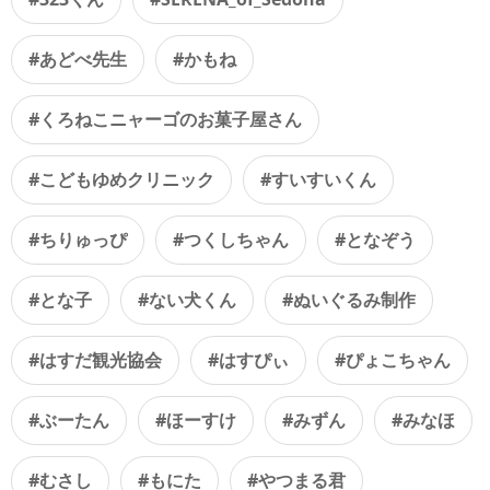
#あどべ先生
#かもね
#くろねこニャーゴのお菓子屋さん
#こどもゆめクリニック
#すいすいくん
#ちりゅっぴ
#つくしちゃん
#となぞう
#とな子
#ない犬くん
#ぬいぐるみ制作
#はすだ観光協会
#はすぴぃ
#ぴょこちゃん
#ぶーたん
#ほーすけ
#みずん
#みなほ
#むさし
#もにた
#やつまる君