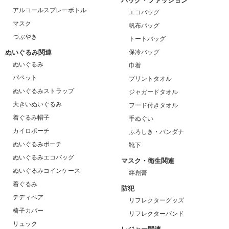
バッグ・ファッション
アルコールスプレーボトル
エコバッグ
マスク
帆布バッグ
つぶやき
トートバッグ
ぬいぐるみ関連
保冷バッグ
ぬいぐるみ
巾着
パペット
プリントタオル
ぬいぐるみストラップ
ジャガードタオル
大きいぬいぐるみ
フード付きタオル
着ぐるみ帽子
手ぬぐい
カイロポーチ
ふろしき・バンダナ
ぬいぐるみポーチ
靴下
ぬいぐるみエコバッグ
マスク・衛生関連
ぬいぐるみコインケース
絆創膏
着ぐるみ
防犯
テディベア
リフレクターグッズ
椅子カバー
リフレクターバンド
リュック