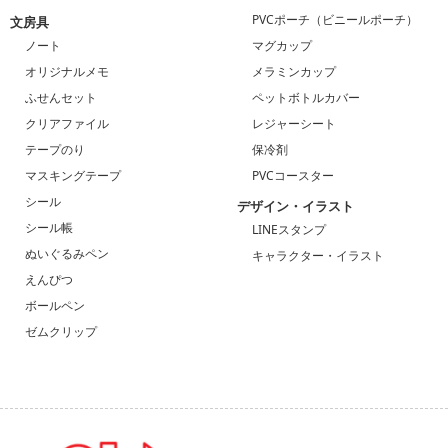
PVCポーチ（ビニールポーチ）
文房具
ノート
マグカップ
オリジナルメモ
メラミンカップ
ふせんセット
ペットボトルカバー
クリアファイル
レジャーシート
テープのり
保冷剤
マスキングテープ
PVCコースター
シール
デザイン・イラスト
シール帳
LINEスタンプ
ぬいぐるみペン
キャラクター・イラスト
えんぴつ
ボールペン
ゼムクリップ