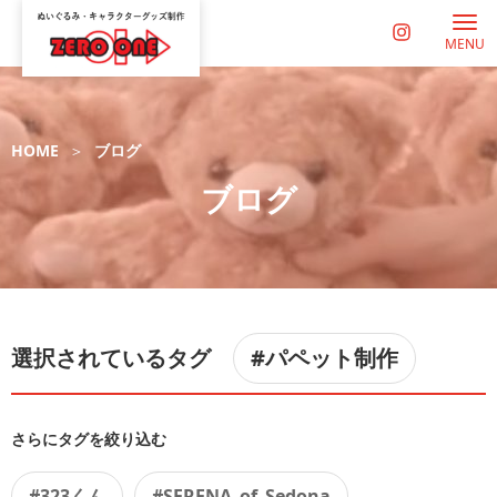
MENU
HOME
ブログ
ブログ
選択されているタグ
#パペット制作
さらにタグを絞り込む
#323くん
#SERENA_of_Sedona