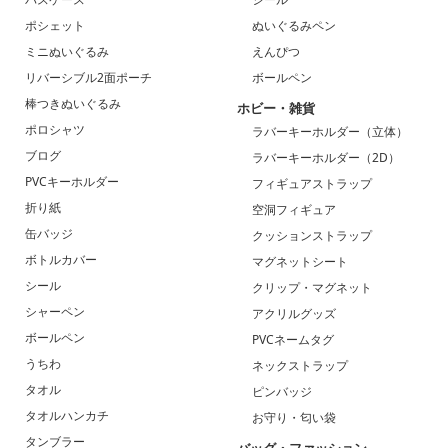
ポシェット
ぬいぐるみペン
ミニぬいぐるみ
えんぴつ
リバーシブル2面ポーチ
ボールペン
棒つきぬいぐるみ
ホビー・雑貨
ポロシャツ
ラバーキーホルダー（立体）
ブログ
ラバーキーホルダー（2D）
PVCキーホルダー
フィギュアストラップ
折り紙
空洞フィギュア
缶バッジ
クッションストラップ
ボトルカバー
マグネットシート
シール
クリップ・マグネット
シャーペン
アクリルグッズ
ボールペン
PVCネームタグ
うちわ
ネックストラップ
タオル
ピンバッジ
タオルハンカチ
お守り・匂い袋
タンブラー