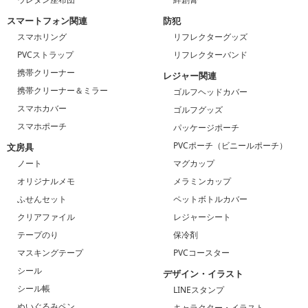
スマートフォン関連
防犯
スマホリング
リフレクターグッズ
PVCストラップ
リフレクターバンド
携帯クリーナー
レジャー関連
携帯クリーナー＆ミラー
ゴルフヘッドカバー
スマホカバー
ゴルフグッズ
スマホポーチ
パッケージポーチ
PVCポーチ（ビニールポーチ）
文房具
ノート
マグカップ
オリジナルメモ
メラミンカップ
ふせんセット
ペットボトルカバー
クリアファイル
レジャーシート
テープのり
保冷剤
マスキングテープ
PVCコースター
シール
デザイン・イラスト
シール帳
LINEスタンプ
ぬいぐるみペン
キャラクター・イラスト