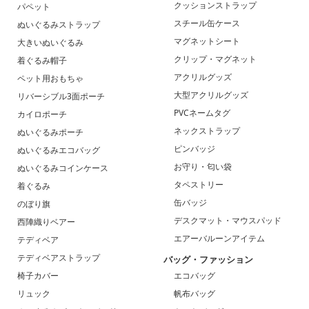
クッションストラップ
パペット
スチール缶ケース
ぬいぐるみストラップ
マグネットシート
大きいぬいぐるみ
クリップ・マグネット
着ぐるみ帽子
アクリルグッズ
ペット用おもちゃ
大型アクリルグッズ
リバーシブル3面ポーチ
PVCネームタグ
カイロポーチ
ネックストラップ
ぬいぐるみポーチ
ピンバッジ
ぬいぐるみエコバッグ
お守り・匂い袋
ぬいぐるみコインケース
タペストリー
着ぐるみ
缶バッジ
のぼり旗
デスクマット・マウスパッド
西陣織りベアー
エアーバルーンアイテム
テディベア
テディベアストラップ
バッグ・ファッション
椅子カバー
エコバッグ
リュック
帆布バッグ