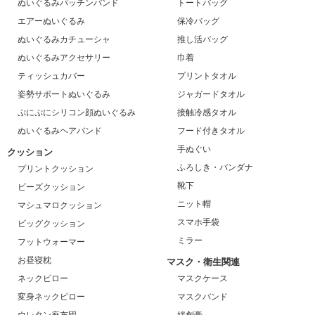
ぬいぐるみパッチンバンド
トートバッグ
エアーぬいぐるみ
保冷バッグ
ぬいぐるみカチューシャ
推し活バッグ
ぬいぐるみアクセサリー
巾着
ティッシュカバー
プリントタオル
姿勢サポートぬいぐるみ
ジャガードタオル
ぷにぷにシリコン顔ぬいぐるみ
接触冷感タオル
ぬいぐるみヘアバンド
フード付きタオル
手ぬぐい
クッション
ふろしき・バンダナ
プリントクッション
靴下
ビーズクッション
ニット帽
マシュマロクッション
スマホ手袋
ビッグクッション
ミラー
フットウォーマー
お昼寝枕
マスク・衛生関連
ネックピロー
マスクケース
変身ネックピロー
マスクバンド
ウレタン座布団
絆創膏