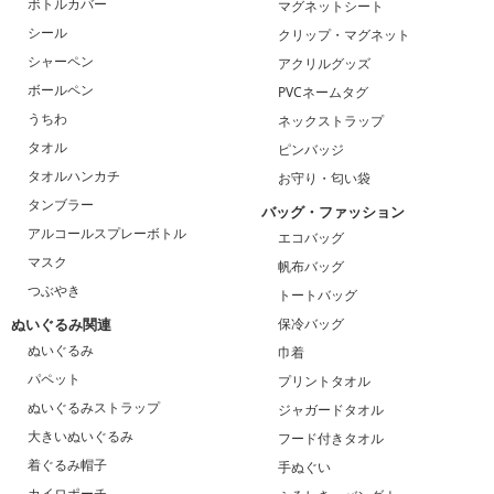
ボトルカバー
マグネットシート
シール
クリップ・マグネット
シャーペン
アクリルグッズ
ボールペン
PVCネームタグ
うちわ
ネックストラップ
タオル
ピンバッジ
タオルハンカチ
お守り・匂い袋
タンブラー
バッグ・ファッション
アルコールスプレーボトル
エコバッグ
マスク
帆布バッグ
つぶやき
トートバッグ
ぬいぐるみ関連
保冷バッグ
ぬいぐるみ
巾着
パペット
プリントタオル
ぬいぐるみストラップ
ジャガードタオル
大きいぬいぐるみ
フード付きタオル
着ぐるみ帽子
手ぬぐい
カイロポーチ