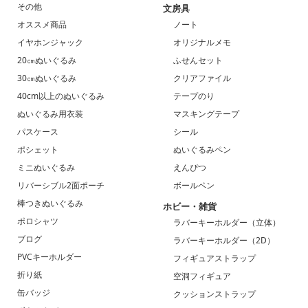
その他
文房具
オススメ商品
ノート
イヤホンジャック
オリジナルメモ
20㎝ぬいぐるみ
ふせんセット
30㎝ぬいぐるみ
クリアファイル
40cm以上のぬいぐるみ
テープのり
ぬいぐるみ用衣装
マスキングテープ
パスケース
シール
ポシェット
ぬいぐるみペン
ミニぬいぐるみ
えんぴつ
リバーシブル2面ポーチ
ボールペン
棒つきぬいぐるみ
ホビー・雑貨
ポロシャツ
ラバーキーホルダー（立体）
ブログ
ラバーキーホルダー（2D）
PVCキーホルダー
フィギュアストラップ
折り紙
空洞フィギュア
缶バッジ
クッションストラップ