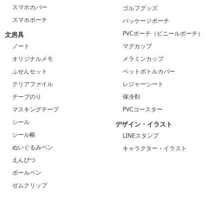
スマホカバー
ゴルフグッズ
スマホポーチ
パッケージポーチ
PVCポーチ（ビニールポーチ）
文房具
ノート
マグカップ
オリジナルメモ
メラミンカップ
ふせんセット
ペットボトルカバー
クリアファイル
レジャーシート
テープのり
保冷剤
マスキングテープ
PVCコースター
シール
デザイン・イラスト
シール帳
LINEスタンプ
ぬいぐるみペン
キャラクター・イラスト
えんぴつ
ボールペン
ゼムクリップ