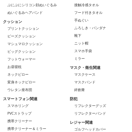
ぷにぷにシリコン顔ぬいぐるみ
接触冷感タオル
ぬいぐるみヘアバンド
フード付きタオル
手ぬぐい
クッション
ふろしき・バンダナ
プリントクッション
靴下
ビーズクッション
ニット帽
マシュマロクッション
スマホ手袋
ビッグクッション
ミラー
フットウォーマー
お昼寝枕
マスク・衛生関連
ネックピロー
マスクケース
変身ネックピロー
マスクバンド
ウレタン座布団
絆創膏
スマートフォン関連
防犯
スマホリング
リフレクターグッズ
PVCストラップ
リフレクターバンド
携帯クリーナー
レジャー関連
携帯クリーナー＆ミラー
ゴルフヘッドカバー