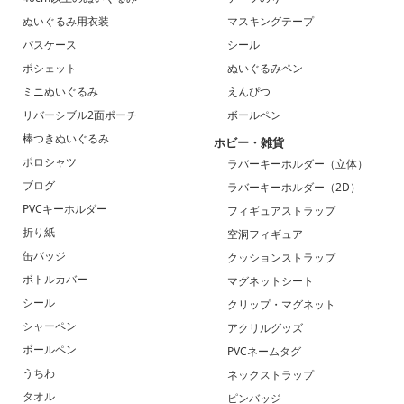
ぬいぐるみ用衣装
マスキングテープ
パスケース
シール
ポシェット
ぬいぐるみペン
ミニぬいぐるみ
えんぴつ
リバーシブル2面ポーチ
ボールペン
棒つきぬいぐるみ
ホビー・雑貨
ポロシャツ
ラバーキーホルダー（立体）
ブログ
ラバーキーホルダー（2D）
PVCキーホルダー
フィギュアストラップ
折り紙
空洞フィギュア
缶バッジ
クッションストラップ
ボトルカバー
マグネットシート
シール
クリップ・マグネット
シャーペン
アクリルグッズ
ボールペン
PVCネームタグ
うちわ
ネックストラップ
タオル
ピンバッジ