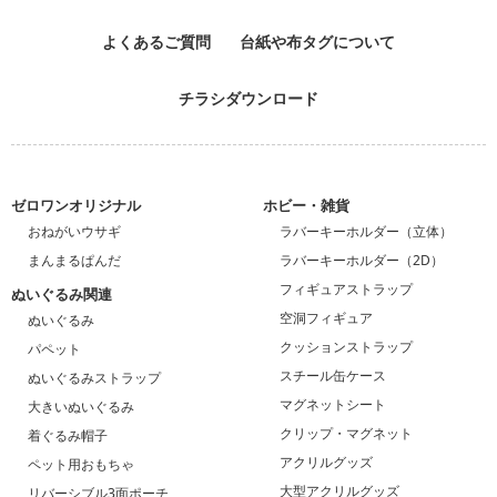
よくあるご質問
台紙や布タグについて
チラシダウンロード
ゼロワンオリジナル
ホビー・雑貨
おねがいウサギ
ラバーキーホルダー（立体）
まんまるぱんだ
ラバーキーホルダー（2D）
フィギュアストラップ
ぬいぐるみ関連
空洞フィギュア
ぬいぐるみ
クッションストラップ
パペット
スチール缶ケース
ぬいぐるみストラップ
マグネットシート
大きいぬいぐるみ
クリップ・マグネット
着ぐるみ帽子
アクリルグッズ
ペット用おもちゃ
大型アクリルグッズ
リバーシブル3面ポーチ