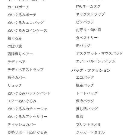
PVCネームタグ
カイロポーチ
ネックストラップ
ぬいぐるみポーチ
ピンバッジ
ぬいぐるみエコバッグ
お守り・匂い袋
ぬいぐるみコインケース
タペストリー
着ぐるみ
缶バッジ
のぼり旗
デスクマット・マウスパッド
西陣織りベアー
エアーバルーンアイテム
テディベア
テディベアストラップ
バッグ・ファッション
椅子カバー
エコバッグ
リュック
帆布バッグ
ぬいぐるみパッチンバンド
トートバッグ
エアーぬいぐるみ
保冷バッグ
ぬいぐるみカチューシャ
推し活バッグ
ぬいぐるみアクセサリー
巾着
ティッシュカバー
プリントタオル
姿勢サポートぬいぐるみ
ジャガードタオル