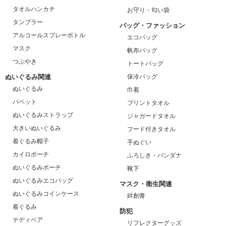
タオルハンカチ
お守り・匂い袋
タンブラー
バッグ・ファッション
アルコールスプレーボトル
エコバッグ
マスク
帆布バッグ
つぶやき
トートバッグ
ぬいぐるみ関連
保冷バッグ
ぬいぐるみ
巾着
パペット
プリントタオル
ぬいぐるみストラップ
ジャガードタオル
大きいぬいぐるみ
フード付きタオル
着ぐるみ帽子
手ぬぐい
カイロポーチ
ふろしき・バンダナ
ぬいぐるみポーチ
靴下
ぬいぐるみエコバッグ
マスク・衛生関連
ぬいぐるみコインケース
絆創膏
着ぐるみ
防犯
テディベア
リフレクターグッズ