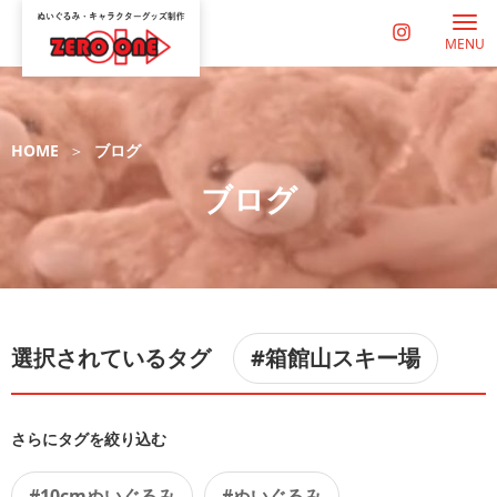
MENU
HOME
ブログ
ブログ
選択されているタグ
#箱館山スキー場
さらにタグを絞り込む
#10cmぬいぐるみ
#ぬいぐるみ