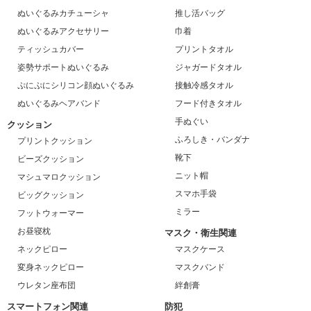
ぬいぐるみカチューシャ
推し活バッグ
ぬいぐるみアクセサリー
巾着
ティッシュカバー
プリントタオル
姿勢サポートぬいぐるみ
ジャガードタオル
ぷにぷにシリコン顔ぬいぐるみ
接触冷感タオル
ぬいぐるみヘアバンド
フード付きタオル
手ぬぐい
クッション
ふろしき・バンダナ
プリントクッション
靴下
ビーズクッション
ニット帽
マシュマロクッション
スマホ手袋
ビッグクッション
ミラー
フットウォーマー
お昼寝枕
マスク・衛生関連
ネックピロー
マスクケース
変身ネックピロー
マスクバンド
ウレタン座布団
絆創膏
スマートフォン関連
防犯