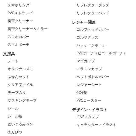
スマホリング
リフレクターグッズ
PVCストラップ
リフレクターバンド
携帯クリーナー
レジャー関連
携帯クリーナー＆ミラー
ゴルフヘッドカバー
スマホカバー
ゴルフグッズ
スマホポーチ
パッケージポーチ
PVCポーチ（ビニールポーチ）
文房具
ノート
マグカップ
オリジナルメモ
メラミンカップ
ふせんセット
ペットボトルカバー
クリアファイル
レジャーシート
テープのり
保冷剤
マスキングテープ
PVCコースター
シール
デザイン・イラスト
シール帳
LINEスタンプ
ぬいぐるみペン
キャラクター・イラスト
えんぴつ