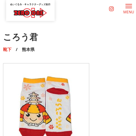
MENU
ころう君
靴下
/ 熊本県