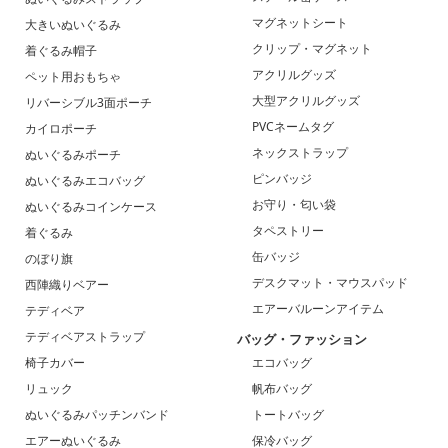
マグネットシート
大きいぬいぐるみ
クリップ・マグネット
着ぐるみ帽子
アクリルグッズ
ペット用おもちゃ
大型アクリルグッズ
リバーシブル3面ポーチ
PVCネームタグ
カイロポーチ
ネックストラップ
ぬいぐるみポーチ
ピンバッジ
ぬいぐるみエコバッグ
お守り・匂い袋
ぬいぐるみコインケース
タペストリー
着ぐるみ
缶バッジ
のぼり旗
デスクマット・マウスパッド
西陣織りベアー
エアーバルーンアイテム
テディベア
テディベアストラップ
バッグ・ファッション
椅子カバー
エコバッグ
リュック
帆布バッグ
ぬいぐるみパッチンバンド
トートバッグ
エアーぬいぐるみ
保冷バッグ