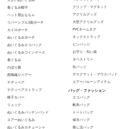
クリップ・マグネット
着ぐるみ帽子
アクリルグッズ
ペット用おもちゃ
大型アクリルグッズ
リバーシブル3面ポーチ
PVCネームタグ
カイロポーチ
ネックストラップ
ぬいぐるみポーチ
ピンバッジ
ぬいぐるみエコバッグ
お守り・匂い袋
ぬいぐるみコインケース
タペストリー
着ぐるみ
缶バッジ
のぼり旗
デスクマット・マウスパッド
西陣織りベアー
エアーバルーンアイテム
テディベア
テディベアストラップ
バッグ・ファッション
椅子カバー
エコバッグ
リュック
帆布バッグ
ぬいぐるみパッチンバンド
トートバッグ
エアーぬいぐるみ
保冷バッグ
ぬいぐるみカチューシャ
推し活バッグ