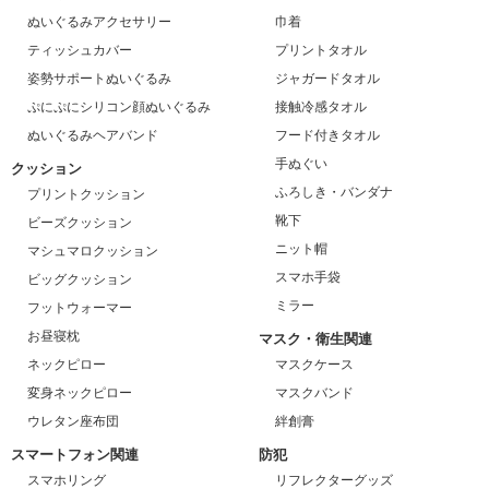
ぬいぐるみアクセサリー
巾着
ティッシュカバー
プリントタオル
姿勢サポートぬいぐるみ
ジャガードタオル
ぷにぷにシリコン顔ぬいぐるみ
接触冷感タオル
ぬいぐるみヘアバンド
フード付きタオル
手ぬぐい
クッション
ふろしき・バンダナ
プリントクッション
靴下
ビーズクッション
ニット帽
マシュマロクッション
スマホ手袋
ビッグクッション
ミラー
フットウォーマー
お昼寝枕
マスク・衛生関連
ネックピロー
マスクケース
変身ネックピロー
マスクバンド
ウレタン座布団
絆創膏
スマートフォン関連
防犯
スマホリング
リフレクターグッズ