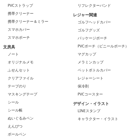
PVCストラップ
リフレクターバンド
携帯クリーナー
レジャー関連
携帯クリーナー＆ミラー
ゴルフヘッドカバー
スマホカバー
ゴルフグッズ
スマホポーチ
パッケージポーチ
PVCポーチ（ビニールポーチ）
文房具
ノート
マグカップ
オリジナルメモ
メラミンカップ
ふせんセット
ペットボトルカバー
クリアファイル
レジャーシート
テープのり
保冷剤
マスキングテープ
PVCコースター
シール
デザイン・イラスト
シール帳
LINEスタンプ
ぬいぐるみペン
キャラクター・イラスト
えんぴつ
ボールペン