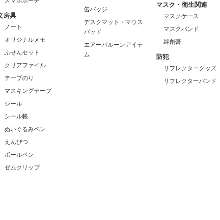
スマホポーチ
マスク・衛生関連
缶バッジ
文房具
マスクケース
デスクマット・マウス
ノート
マスクバンド
パッド
オリジナルメモ
絆創膏
エアーバルーンアイテ
ふせんセット
ム
防犯
クリアファイル
リフレクターグッズ
テープのり
リフレクターバンド
マスキングテープ
シール
シール帳
ぬいぐるみペン
えんぴつ
ボールペン
ゼムクリップ