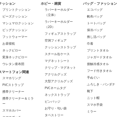
クッション
ホビー・雑貨
バッグ・ファッショ
プリントクッション
ラバーキーホルダー
エコバッグ
（立体）
ビーズクッション
帆布バッグ
ラバーキーホルダー
マシュマロクッション
トートバッグ
（2D）
ビッグクッション
保冷バッグ
フィギュアストラップ
フットウォーマー
推し活バッグ
空洞フィギュア
お昼寝枕
巾着
クッションストラップ
ネックピロー
プリントタオル
スチール缶ケース
変身ネックピロー
ジャガードタオル
マグネットシート
ウレタン座布団
接触冷感タオル
クリップ・マグネット
フード付きタオル
スマートフォン関連
アクリルグッズ
手ぬぐい
スマホリング
大型アクリルグッズ
ふろしき・バンダナ
PVCストラップ
PVCネームタグ
靴下
携帯クリーナー
ネックストラップ
ニット帽
携帯クリーナー＆ミラ
ピンバッジ
ー
スマホ手袋
お守り・匂い袋
スマホカバー
ミラー
タペストリー