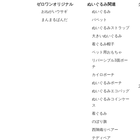
ゼロワンオリジナル
ぬいぐるみ関連
おねがいウサギ
ぬいぐるみ
まんまるぱんだ
パペット
ぬいぐるみストラップ
大きいぬいぐるみ
着ぐるみ帽子
ペット用おもちゃ
リバーシブル3面ポー
チ
カイロポーチ
ぬいぐるみポーチ
ぬいぐるみエコバッグ
ぬいぐるみコインケー
ス
着ぐるみ
のぼり旗
西陣織りベアー
テディベア