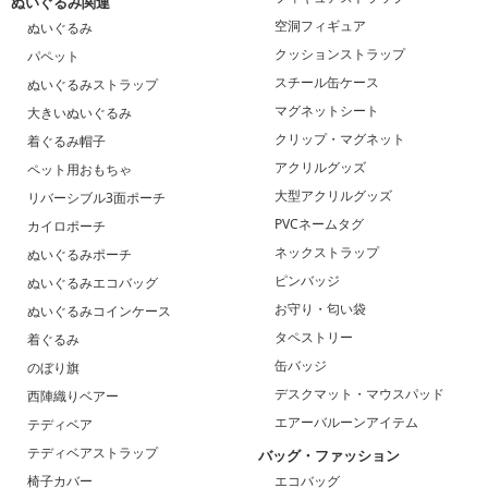
ぬいぐるみ関連
空洞フィギュア
ぬいぐるみ
クッションストラップ
パペット
スチール缶ケース
ぬいぐるみストラップ
マグネットシート
大きいぬいぐるみ
クリップ・マグネット
着ぐるみ帽子
アクリルグッズ
ペット用おもちゃ
大型アクリルグッズ
リバーシブル3面ポーチ
PVCネームタグ
カイロポーチ
ネックストラップ
ぬいぐるみポーチ
ピンバッジ
ぬいぐるみエコバッグ
お守り・匂い袋
ぬいぐるみコインケース
タペストリー
着ぐるみ
缶バッジ
のぼり旗
デスクマット・マウスパッド
西陣織りベアー
エアーバルーンアイテム
テディベア
テディベアストラップ
バッグ・ファッション
椅子カバー
エコバッグ