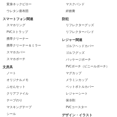
変身ネックピロー
マスクバンド
ウレタン座布団
絆創膏
スマートフォン関連
防犯
スマホリング
リフレクターグッズ
PVCストラップ
リフレクターバンド
携帯クリーナー
レジャー関連
携帯クリーナー＆ミラー
ゴルフヘッドカバー
スマホカバー
ゴルフグッズ
スマホポーチ
パッケージポーチ
PVCポーチ（ビニールポーチ）
文房具
ノート
マグカップ
オリジナルメモ
メラミンカップ
ふせんセット
ペットボトルカバー
クリアファイル
レジャーシート
テープのり
保冷剤
マスキングテープ
PVCコースター
シール
デザイン・イラスト