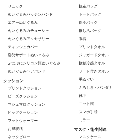
リュック
帆布バッグ
ぬいぐるみパッチンバンド
トートバッグ
エアーぬいぐるみ
保冷バッグ
ぬいぐるみカチューシャ
推し活バッグ
ぬいぐるみアクセサリー
巾着
ティッシュカバー
プリントタオル
姿勢サポートぬいぐるみ
ジャガードタオル
ぷにぷにシリコン顔ぬいぐるみ
接触冷感タオル
ぬいぐるみヘアバンド
フード付きタオル
手ぬぐい
クッション
ふろしき・バンダナ
プリントクッション
靴下
ビーズクッション
ニット帽
マシュマロクッション
スマホ手袋
ビッグクッション
ミラー
フットウォーマー
お昼寝枕
マスク・衛生関連
ネックピロー
マスクケース