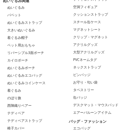
ぬいぐるみ関連
空洞フィギュア
ぬいぐるみ
クッションストラップ
パペット
スチール缶ケース
ぬいぐるみストラップ
マグネットシート
大きいぬいぐるみ
クリップ・マグネット
着ぐるみ帽子
アクリルグッズ
ペット用おもちゃ
大型アクリルグッズ
リバーシブル3面ポーチ
PVCネームタグ
カイロポーチ
ネックストラップ
ぬいぐるみポーチ
ピンバッジ
ぬいぐるみエコバッグ
お守り・匂い袋
ぬいぐるみコインケース
タペストリー
着ぐるみ
缶バッジ
のぼり旗
デスクマット・マウスパッド
西陣織りベアー
エアーバルーンアイテム
テディベア
テディベアストラップ
バッグ・ファッション
椅子カバー
エコバッグ