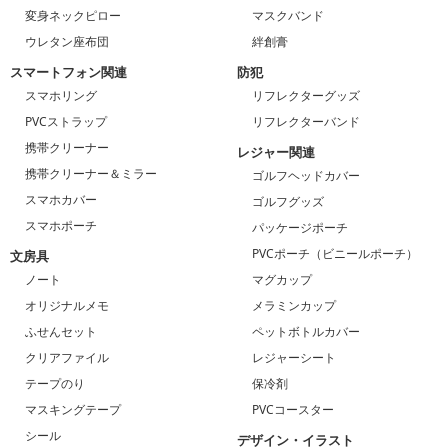
変身ネックピロー
マスクバンド
ウレタン座布団
絆創膏
スマートフォン関連
防犯
スマホリング
リフレクターグッズ
PVCストラップ
リフレクターバンド
携帯クリーナー
レジャー関連
携帯クリーナー＆ミラー
ゴルフヘッドカバー
スマホカバー
ゴルフグッズ
スマホポーチ
パッケージポーチ
PVCポーチ（ビニールポーチ）
文房具
ノート
マグカップ
オリジナルメモ
メラミンカップ
ふせんセット
ペットボトルカバー
クリアファイル
レジャーシート
テープのり
保冷剤
マスキングテープ
PVCコースター
シール
デザイン・イラスト