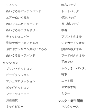
リュック
帆布バッグ
ぬいぐるみパッチンバンド
トートバッグ
エアーぬいぐるみ
保冷バッグ
ぬいぐるみカチューシャ
推し活バッグ
ぬいぐるみアクセサリー
巾着
ティッシュカバー
プリントタオル
姿勢サポートぬいぐるみ
ジャガードタオル
ぷにぷにシリコン顔ぬいぐるみ
接触冷感タオル
ぬいぐるみヘアバンド
フード付きタオル
手ぬぐい
クッション
ふろしき・バンダナ
プリントクッション
靴下
ビーズクッション
ニット帽
マシュマロクッション
スマホ手袋
ビッグクッション
ミラー
フットウォーマー
お昼寝枕
マスク・衛生関連
ネックピロー
マスクケース