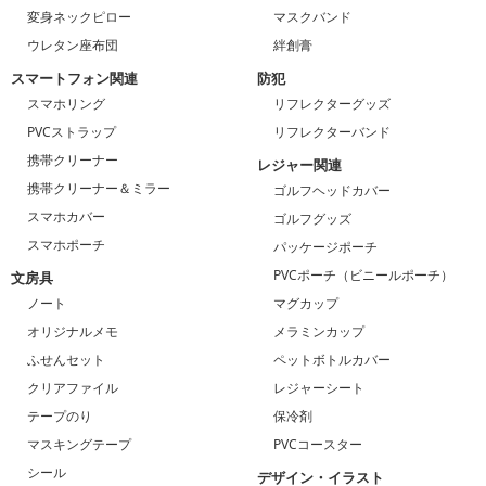
変身ネックピロー
マスクバンド
ウレタン座布団
絆創膏
スマートフォン関連
防犯
スマホリング
リフレクターグッズ
PVCストラップ
リフレクターバンド
携帯クリーナー
レジャー関連
携帯クリーナー＆ミラー
ゴルフヘッドカバー
スマホカバー
ゴルフグッズ
スマホポーチ
パッケージポーチ
PVCポーチ（ビニールポーチ）
文房具
ノート
マグカップ
オリジナルメモ
メラミンカップ
ふせんセット
ペットボトルカバー
クリアファイル
レジャーシート
テープのり
保冷剤
マスキングテープ
PVCコースター
シール
デザイン・イラスト