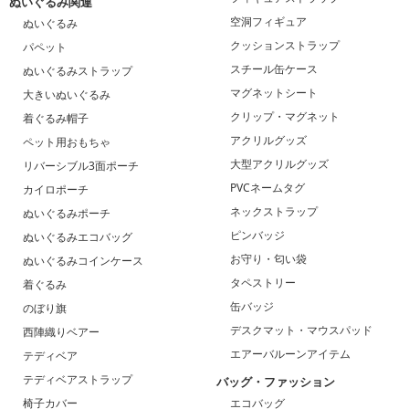
ぬいぐるみ関連
空洞フィギュア
ぬいぐるみ
クッションストラップ
パペット
スチール缶ケース
ぬいぐるみストラップ
マグネットシート
大きいぬいぐるみ
クリップ・マグネット
着ぐるみ帽子
アクリルグッズ
ペット用おもちゃ
大型アクリルグッズ
リバーシブル3面ポーチ
PVCネームタグ
カイロポーチ
ネックストラップ
ぬいぐるみポーチ
ピンバッジ
ぬいぐるみエコバッグ
お守り・匂い袋
ぬいぐるみコインケース
タペストリー
着ぐるみ
缶バッジ
のぼり旗
デスクマット・マウスパッド
西陣織りベアー
エアーバルーンアイテム
テディベア
テディベアストラップ
バッグ・ファッション
椅子カバー
エコバッグ