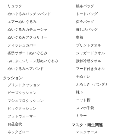
リュック
帆布バッグ
ぬいぐるみパッチンバンド
トートバッグ
エアーぬいぐるみ
保冷バッグ
ぬいぐるみカチューシャ
推し活バッグ
ぬいぐるみアクセサリー
巾着
ティッシュカバー
プリントタオル
姿勢サポートぬいぐるみ
ジャガードタオル
ぷにぷにシリコン顔ぬいぐるみ
接触冷感タオル
ぬいぐるみヘアバンド
フード付きタオル
手ぬぐい
クッション
ふろしき・バンダナ
プリントクッション
靴下
ビーズクッション
ニット帽
マシュマロクッション
スマホ手袋
ビッグクッション
ミラー
フットウォーマー
お昼寝枕
マスク・衛生関連
ネックピロー
マスクケース