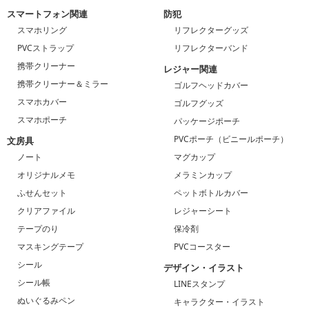
スマートフォン関連
防犯
スマホリング
リフレクターグッズ
PVCストラップ
リフレクターバンド
携帯クリーナー
レジャー関連
携帯クリーナー＆ミラー
ゴルフヘッドカバー
スマホカバー
ゴルフグッズ
スマホポーチ
パッケージポーチ
PVCポーチ（ビニールポーチ）
文房具
ノート
マグカップ
オリジナルメモ
メラミンカップ
ふせんセット
ペットボトルカバー
クリアファイル
レジャーシート
テープのり
保冷剤
マスキングテープ
PVCコースター
シール
デザイン・イラスト
シール帳
LINEスタンプ
ぬいぐるみペン
キャラクター・イラスト