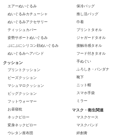
エアーぬいぐるみ
保冷バッグ
ぬいぐるみカチューシャ
推し活バッグ
ぬいぐるみアクセサリー
巾着
ティッシュカバー
プリントタオル
姿勢サポートぬいぐるみ
ジャガードタオル
ぷにぷにシリコン顔ぬいぐるみ
接触冷感タオル
ぬいぐるみヘアバンド
フード付きタオル
手ぬぐい
クッション
ふろしき・バンダナ
プリントクッション
靴下
ビーズクッション
ニット帽
マシュマロクッション
スマホ手袋
ビッグクッション
ミラー
フットウォーマー
お昼寝枕
マスク・衛生関連
ネックピロー
マスクケース
変身ネックピロー
マスクバンド
ウレタン座布団
絆創膏