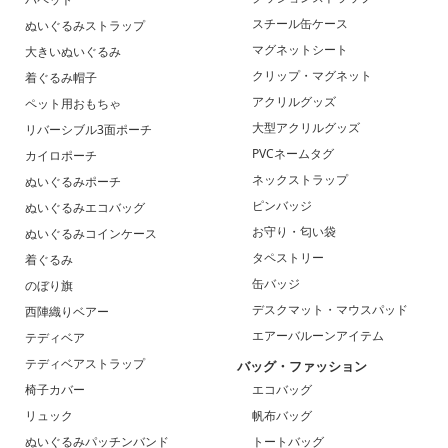
スチール缶ケース
ぬいぐるみストラップ
マグネットシート
大きいぬいぐるみ
クリップ・マグネット
着ぐるみ帽子
アクリルグッズ
ペット用おもちゃ
大型アクリルグッズ
リバーシブル3面ポーチ
PVCネームタグ
カイロポーチ
ネックストラップ
ぬいぐるみポーチ
ピンバッジ
ぬいぐるみエコバッグ
お守り・匂い袋
ぬいぐるみコインケース
タペストリー
着ぐるみ
缶バッジ
のぼり旗
デスクマット・マウスパッド
西陣織りベアー
エアーバルーンアイテム
テディベア
テディベアストラップ
バッグ・ファッション
椅子カバー
エコバッグ
リュック
帆布バッグ
ぬいぐるみパッチンバンド
トートバッグ