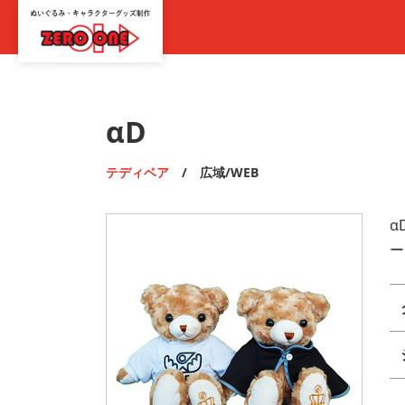
αD
テディベア
/ 広域/WEB
α
ー