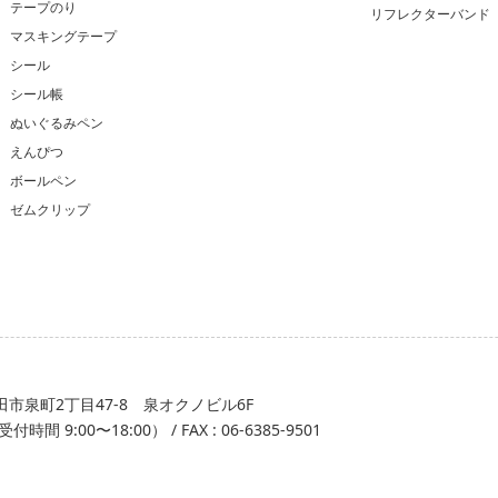
テープのり
リフレクターバンド
マスキングテープ
シール
シール帳
ぬいぐるみペン
えんぴつ
ボールペン
ゼムクリップ
市泉町2丁目47-8 泉オクノビル6F
受付時間 9:00〜18:00）
/ FAX : 06-6385-9501