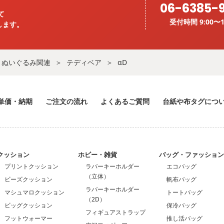
06-6385-
て
受付時間 9:00〜1
します。
ぬいぐるみ関連
テディベア
αD
単価・納期
ご注文の流れ
よくあるご質問
台紙や布タグにつ
クッション
ホビー・雑貨
バッグ・ファッショ
プリントクッション
ラバーキーホルダー
エコバッグ
（立体）
ビーズクッション
帆布バッグ
ラバーキーホルダー
マシュマロクッション
トートバッグ
（2D）
ビッグクッション
保冷バッグ
フィギュアストラップ
フットウォーマー
推し活バッグ