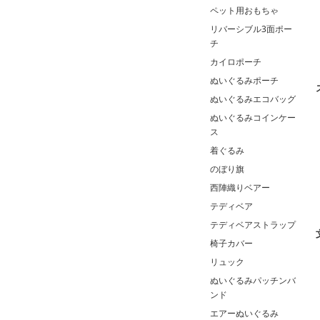
ペット用おもちゃ
リバーシブル3面ポー
チ
カイロポーチ
ぬいぐるみポーチ
ぬいぐるみエコバッグ
ぬいぐるみコインケー
ス
着ぐるみ
のぼり旗
西陣織りベアー
テディベア
テディベアストラップ
椅子カバー
リュック
ぬいぐるみパッチンバ
ンド
エアーぬいぐるみ