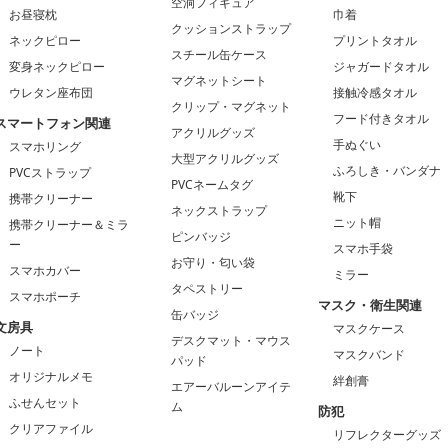
空洞フィギュア
お昼寝枕
巾着
クッションストラップ
ネックピロー
プリントタオル
スチール缶ケース
変身ネックピロー
ジャガードタオル
マグネットシート
ウレタン座布団
接触冷感タオル
クリップ・マグネット
フード付きタオル
スマートフォン関連
アクリルグッズ
手ぬぐい
スマホリング
大型アクリルグッズ
ふろしき・バンダナ
PVCストラップ
PVCネームタグ
靴下
携帯クリーナー
ネックストラップ
ニット帽
携帯クリーナー＆ミラ
ピンバッジ
ー
スマホ手袋
お守り・匂い袋
スマホカバー
ミラー
タペストリー
スマホポーチ
マスク・衛生関連
缶バッジ
文房具
マスクケース
デスクマット・マウス
ノート
マスクバンド
パッド
オリジナルメモ
絆創膏
エアーバルーンアイテ
ふせんセット
ム
防犯
クリアファイル
リフレクターグッズ