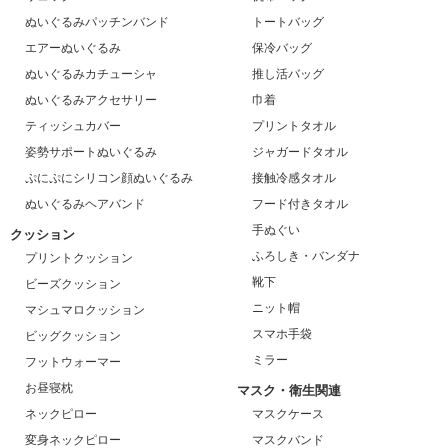
ぬいぐるみパッチンバンド
トートバッグ
エアーぬいぐるみ
保冷バッグ
ぬいぐるみカチューシャ
推し活バッグ
ぬいぐるみアクセサリー
巾着
ティッシュカバー
プリントタオル
姿勢サポートぬいぐるみ
ジャガードタオル
ぷにぷにシリコン顔ぬいぐるみ
接触冷感タオル
ぬいぐるみヘアバンド
フード付きタオル
手ぬぐい
クッション
ふろしき・バンダナ
プリントクッション
靴下
ビーズクッション
ニット帽
マシュマロクッション
スマホ手袋
ビッグクッション
ミラー
フットウォーマー
お昼寝枕
マスク・衛生関連
ネックピロー
マスクケース
変身ネックピロー
マスクバンド