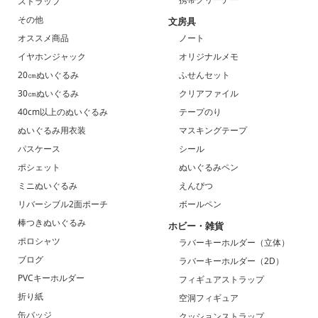
ストラップ
その他
文房具
オススメ商品
ノート
イヤホンジャック
オリジナルメモ
20㎝ぬいぐるみ
ふせんセット
30㎝ぬいぐるみ
クリアファイル
40cm以上のぬいぐるみ
テープのり
ぬいぐるみ用衣装
マスキングテープ
パスケース
シール
ポシェット
ぬいぐるみペン
ミニぬいぐるみ
えんぴつ
リバーシブル2面ポーチ
ボールペン
棒つきぬいぐるみ
ホビー・雑貨
ポロシャツ
ラバーキーホルダー（立体）
ブログ
ラバーキーホルダー（2D）
PVCキーホルダー
フィギュアストラップ
折り紙
空洞フィギュア
缶バッジ
クッションストラップ