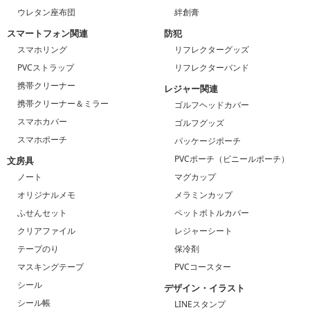
ウレタン座布団
絆創膏
スマートフォン関連
防犯
スマホリング
リフレクターグッズ
PVCストラップ
リフレクターバンド
携帯クリーナー
レジャー関連
携帯クリーナー＆ミラー
ゴルフヘッドカバー
スマホカバー
ゴルフグッズ
スマホポーチ
パッケージポーチ
PVCポーチ（ビニールポーチ）
文房具
ノート
マグカップ
オリジナルメモ
メラミンカップ
ふせんセット
ペットボトルカバー
クリアファイル
レジャーシート
テープのり
保冷剤
マスキングテープ
PVCコースター
シール
デザイン・イラスト
シール帳
LINEスタンプ