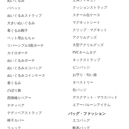
ぬいぐるみ
クッションストラップ
パペット
スチール缶ケース
ぬいぐるみストラップ
マグネットシート
大きいぬいぐるみ
クリップ・マグネット
着ぐるみ帽子
アクリルグッズ
ペット用おもちゃ
大型アクリルグッズ
リバーシブル3面ポーチ
PVCネームタグ
カイロポーチ
ネックストラップ
ぬいぐるみポーチ
ピンバッジ
ぬいぐるみエコバッグ
お守り・匂い袋
ぬいぐるみコインケース
タペストリー
着ぐるみ
缶バッジ
のぼり旗
デスクマット・マウスパッド
西陣織りベアー
エアーバルーンアイテム
テディベア
テディベアストラップ
バッグ・ファッション
椅子カバー
エコバッグ
リュック
帆布バッグ