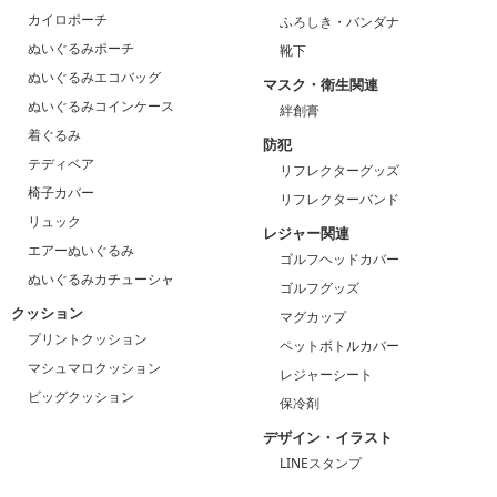
カイロポーチ
ふろしき・バンダナ
ぬいぐるみポーチ
靴下
ぬいぐるみエコバッグ
マスク・衛生関連
ぬいぐるみコインケース
絆創膏
着ぐるみ
防犯
テディベア
リフレクターグッズ
椅子カバー
リフレクターバンド
リュック
レジャー関連
エアーぬいぐるみ
ゴルフヘッドカバー
ぬいぐるみカチューシャ
ゴルフグッズ
クッション
マグカップ
プリントクッション
ペットボトルカバー
マシュマロクッション
レジャーシート
ビッグクッション
保冷剤
デザイン・イラスト
LINEスタンプ