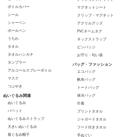
ボトルカバー
マグネットシート
シール
クリップ・マグネット
シャーペン
アクリルグッズ
ボールペン
PVCネームタグ
うちわ
ネックストラップ
タオル
ピンバッジ
タオルハンカチ
お守り・匂い袋
タンブラー
バッグ・ファッション
アルコールスプレーボトル
エコバッグ
マスク
帆布バッグ
つぶやき
トートバッグ
ぬいぐるみ関連
保冷バッグ
ぬいぐるみ
巾着
パペット
プリントタオル
ぬいぐるみストラップ
ジャガードタオル
大きいぬいぐるみ
フード付きタオル
着ぐるみ帽子
手ぬぐい