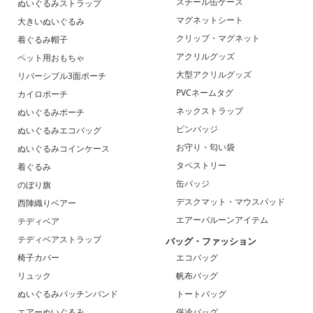
スチール缶ケース
ぬいぐるみストラップ
マグネットシート
大きいぬいぐるみ
クリップ・マグネット
着ぐるみ帽子
アクリルグッズ
ペット用おもちゃ
大型アクリルグッズ
リバーシブル3面ポーチ
PVCネームタグ
カイロポーチ
ネックストラップ
ぬいぐるみポーチ
ピンバッジ
ぬいぐるみエコバッグ
お守り・匂い袋
ぬいぐるみコインケース
タペストリー
着ぐるみ
缶バッジ
のぼり旗
デスクマット・マウスパッド
西陣織りベアー
エアーバルーンアイテム
テディベア
テディベアストラップ
バッグ・ファッション
椅子カバー
エコバッグ
リュック
帆布バッグ
ぬいぐるみパッチンバンド
トートバッグ
エアーぬいぐるみ
保冷バッグ