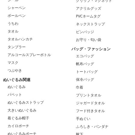
クリップ・マグネット
シャーペン
アクリルグッズ
ボールペン
PVCネームタグ
うちわ
ネックストラップ
タオル
ピンバッジ
タオルハンカチ
お守り・匂い袋
タンブラー
バッグ・ファッション
アルコールスプレーボトル
エコバッグ
マスク
帆布バッグ
つぶやき
トートバッグ
ぬいぐるみ関連
保冷バッグ
ぬいぐるみ
巾着
パペット
プリントタオル
ぬいぐるみストラップ
ジャガードタオル
大きいぬいぐるみ
フード付きタオル
着ぐるみ帽子
手ぬぐい
カイロポーチ
ふろしき・バンダナ
ぬいぐるみポーチ
靴下