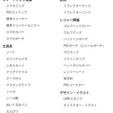
スマホリング
リフレクターグッズ
PVCストラップ
リフレクターバンド
携帯クリーナー
レジャー関連
携帯クリーナー＆ミラー
ゴルフヘッドカバー
スマホカバー
ゴルフグッズ
スマホポーチ
パッケージポーチ
PVCポーチ（ビニールポーチ）
文房具
ノート
マグカップ
オリジナルメモ
メラミンカップ
ふせんセット
ペットボトルカバー
クリアファイル
レジャーシート
テープのり
保冷剤
マスキングテープ
PVCコースター
シール
デザイン・イラスト
シール帳
LINEスタンプ
ぬいぐるみペン
キャラクター・イラスト
えんぴつ