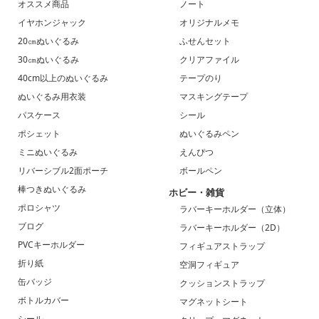
オススメ商品
ノート
イヤホンジャック
オリジナルメモ
20㎝ぬいぐるみ
ふせんセット
30㎝ぬいぐるみ
クリアファイル
40cm以上のぬいぐるみ
テープのり
ぬいぐるみ用衣装
マスキングテープ
パスケース
シール
ポシェット
ぬいぐるみペン
ミニぬいぐるみ
えんぴつ
リバーシブル2面ポーチ
ボールペン
棒つきぬいぐるみ
ホビー・雑貨
ポロシャツ
ラバーキーホルダー（立体）
ブログ
ラバーキーホルダー（2D）
PVCキーホルダー
フィギュアストラップ
折り紙
空洞フィギュア
缶バッジ
クッションストラップ
ボトルカバー
マグネットシート
シール