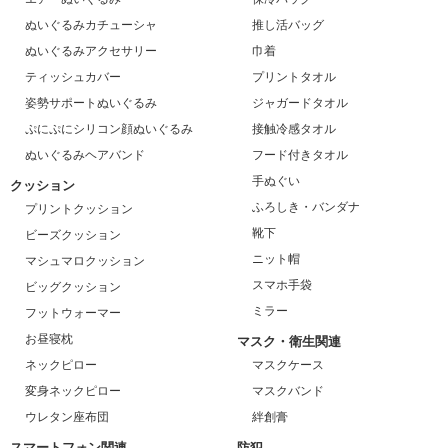
ぬいぐるみカチューシャ
推し活バッグ
ぬいぐるみアクセサリー
巾着
ティッシュカバー
プリントタオル
姿勢サポートぬいぐるみ
ジャガードタオル
ぷにぷにシリコン顔ぬいぐるみ
接触冷感タオル
ぬいぐるみヘアバンド
フード付きタオル
手ぬぐい
クッション
ふろしき・バンダナ
プリントクッション
靴下
ビーズクッション
ニット帽
マシュマロクッション
スマホ手袋
ビッグクッション
ミラー
フットウォーマー
お昼寝枕
マスク・衛生関連
ネックピロー
マスクケース
変身ネックピロー
マスクバンド
ウレタン座布団
絆創膏
スマートフォン関連
防犯