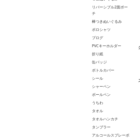
リバーシブル2面ポー
チ
棒つきぬいぐるみ
ポロシャツ
ブログ
PVCキーホルダー
折り紙
缶バッジ
ボトルカバー
シール
シャーペン
ボールペン
うちわ
タオル
タオルハンカチ
タンブラー
アルコールスプレーボ