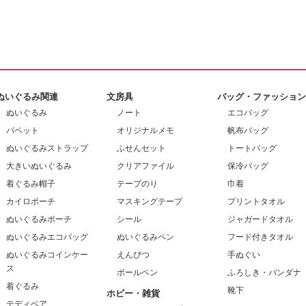
ぬいぐるみ関連
文房具
バッグ・ファッショ
ぬいぐるみ
ノート
エコバッグ
パペット
オリジナルメモ
帆布バッグ
ぬいぐるみストラップ
ふせんセット
トートバッグ
大きいぬいぐるみ
クリアファイル
保冷バッグ
着ぐるみ帽子
テープのり
巾着
カイロポーチ
マスキングテープ
プリントタオル
ぬいぐるみポーチ
シール
ジャガードタオル
ぬいぐるみエコバッグ
ぬいぐるみペン
フード付きタオル
ぬいぐるみコインケー
えんぴつ
手ぬぐい
ス
ボールペン
ふろしき・バンダナ
着ぐるみ
靴下
ホビー・雑貨
テディベア