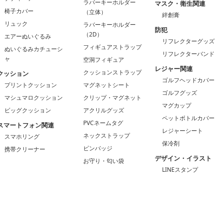
ラバーキーホルダー
マスク・衛生関連
椅子カバー
（立体）
絆創膏
リュック
ラバーキーホルダー
防犯
（2D）
エアーぬいぐるみ
リフレクターグッズ
フィギュアストラップ
ぬいぐるみカチューシ
リフレクターバンド
ャ
空洞フィギュア
レジャー関連
クッションストラップ
クッション
ゴルフヘッドカバー
プリントクッション
マグネットシート
ゴルフグッズ
マシュマロクッション
クリップ・マグネット
マグカップ
ビッグクッション
アクリルグッズ
ペットボトルカバー
PVCネームタグ
スマートフォン関連
レジャーシート
ネックストラップ
スマホリング
保冷剤
ピンバッジ
携帯クリーナー
デザイン・イラスト
お守り・匂い袋
LINEスタンプ