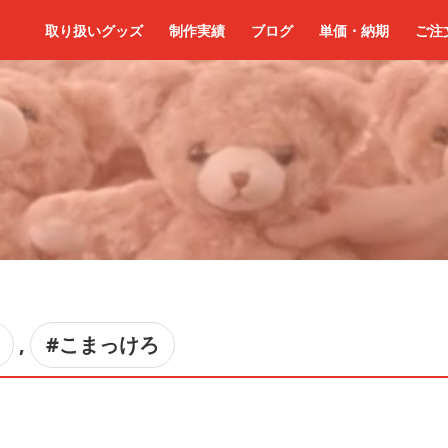
取り扱いグッズ
制作実績
ブログ
単価・納期
ご注
,
#こまっけろ