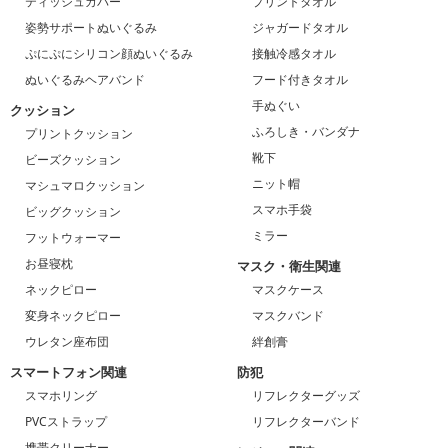
ティッシュカバー
プリントタオル
姿勢サポートぬいぐるみ
ジャガードタオル
ぷにぷにシリコン顔ぬいぐるみ
接触冷感タオル
ぬいぐるみヘアバンド
フード付きタオル
手ぬぐい
クッション
ふろしき・バンダナ
プリントクッション
靴下
ビーズクッション
ニット帽
マシュマロクッション
スマホ手袋
ビッグクッション
ミラー
フットウォーマー
お昼寝枕
マスク・衛生関連
ネックピロー
マスクケース
変身ネックピロー
マスクバンド
ウレタン座布団
絆創膏
スマートフォン関連
防犯
スマホリング
リフレクターグッズ
PVCストラップ
リフレクターバンド
携帯クリーナー