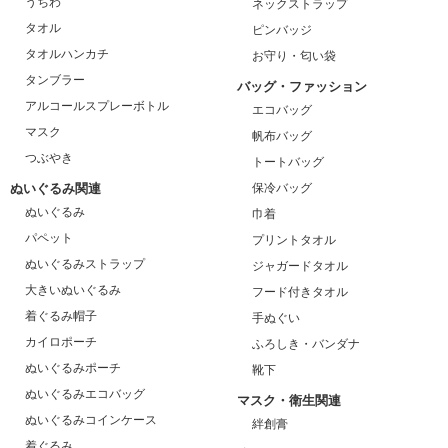
うちわ
ネックストラップ
タオル
ピンバッジ
タオルハンカチ
お守り・匂い袋
タンブラー
バッグ・ファッション
アルコールスプレーボトル
エコバッグ
マスク
帆布バッグ
つぶやき
トートバッグ
ぬいぐるみ関連
保冷バッグ
ぬいぐるみ
巾着
パペット
プリントタオル
ぬいぐるみストラップ
ジャガードタオル
大きいぬいぐるみ
フード付きタオル
着ぐるみ帽子
手ぬぐい
カイロポーチ
ふろしき・バンダナ
ぬいぐるみポーチ
靴下
ぬいぐるみエコバッグ
マスク・衛生関連
ぬいぐるみコインケース
絆創膏
着ぐるみ