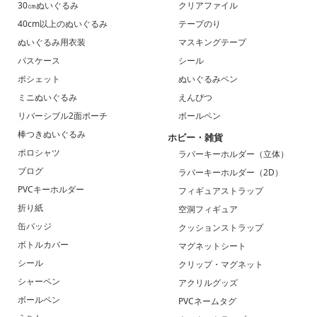
30㎝ぬいぐるみ
クリアファイル
40cm以上のぬいぐるみ
テープのり
ぬいぐるみ用衣装
マスキングテープ
パスケース
シール
ポシェット
ぬいぐるみペン
ミニぬいぐるみ
えんぴつ
リバーシブル2面ポーチ
ボールペン
棒つきぬいぐるみ
ホビー・雑貨
ポロシャツ
ラバーキーホルダー（立体）
ブログ
ラバーキーホルダー（2D）
PVCキーホルダー
フィギュアストラップ
折り紙
空洞フィギュア
缶バッジ
クッションストラップ
ボトルカバー
マグネットシート
シール
クリップ・マグネット
シャーペン
アクリルグッズ
ボールペン
PVCネームタグ