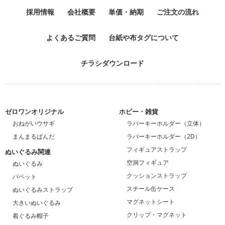
採用情報
会社概要
単価・納期
ご注文の流れ
よくあるご質問
台紙や布タグについて
チラシダウンロード
ゼロワンオリジナル
ホビー・雑貨
おねがいウサギ
ラバーキーホルダー（立体）
まんまるぱんだ
ラバーキーホルダー（2D）
フィギュアストラップ
ぬいぐるみ関連
空洞フィギュア
ぬいぐるみ
クッションストラップ
パペット
スチール缶ケース
ぬいぐるみストラップ
マグネットシート
大きいぬいぐるみ
クリップ・マグネット
着ぐるみ帽子