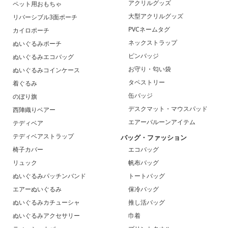
アクリルグッズ
ペット用おもちゃ
大型アクリルグッズ
リバーシブル3面ポーチ
PVCネームタグ
カイロポーチ
ネックストラップ
ぬいぐるみポーチ
ピンバッジ
ぬいぐるみエコバッグ
お守り・匂い袋
ぬいぐるみコインケース
タペストリー
着ぐるみ
缶バッジ
のぼり旗
デスクマット・マウスパッド
西陣織りベアー
エアーバルーンアイテム
テディベア
テディベアストラップ
バッグ・ファッション
椅子カバー
エコバッグ
リュック
帆布バッグ
ぬいぐるみパッチンバンド
トートバッグ
エアーぬいぐるみ
保冷バッグ
ぬいぐるみカチューシャ
推し活バッグ
ぬいぐるみアクセサリー
巾着