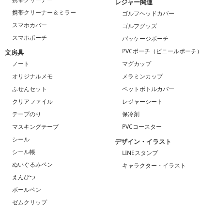
レジャー関連
携帯クリーナー＆ミラー
ゴルフヘッドカバー
スマホカバー
ゴルフグッズ
スマホポーチ
パッケージポーチ
PVCポーチ（ビニールポーチ）
文房具
ノート
マグカップ
オリジナルメモ
メラミンカップ
ふせんセット
ペットボトルカバー
クリアファイル
レジャーシート
テープのり
保冷剤
マスキングテープ
PVCコースター
シール
デザイン・イラスト
シール帳
LINEスタンプ
ぬいぐるみペン
キャラクター・イラスト
えんぴつ
ボールペン
ゼムクリップ