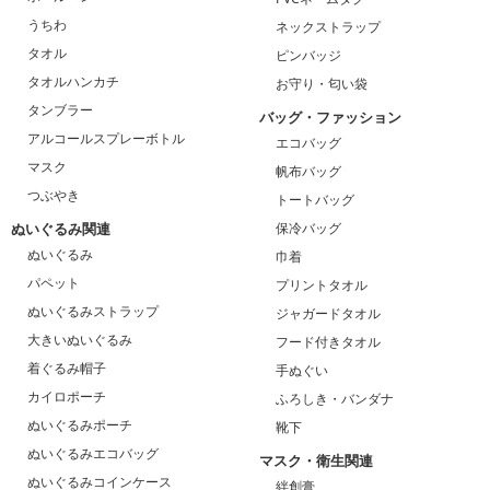
うちわ
ネックストラップ
タオル
ピンバッジ
タオルハンカチ
お守り・匂い袋
タンブラー
バッグ・ファッション
アルコールスプレーボトル
エコバッグ
マスク
帆布バッグ
つぶやき
トートバッグ
ぬいぐるみ関連
保冷バッグ
ぬいぐるみ
巾着
パペット
プリントタオル
ぬいぐるみストラップ
ジャガードタオル
大きいぬいぐるみ
フード付きタオル
着ぐるみ帽子
手ぬぐい
カイロポーチ
ふろしき・バンダナ
ぬいぐるみポーチ
靴下
ぬいぐるみエコバッグ
マスク・衛生関連
ぬいぐるみコインケース
絆創膏