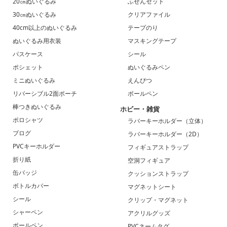
20㎝ぬいぐるみ
ふせんセット
30㎝ぬいぐるみ
クリアファイル
40cm以上のぬいぐるみ
テープのり
ぬいぐるみ用衣装
マスキングテープ
パスケース
シール
ポシェット
ぬいぐるみペン
ミニぬいぐるみ
えんぴつ
リバーシブル2面ポーチ
ボールペン
棒つきぬいぐるみ
ホビー・雑貨
ポロシャツ
ラバーキーホルダー（立体）
ブログ
ラバーキーホルダー（2D）
PVCキーホルダー
フィギュアストラップ
折り紙
空洞フィギュア
缶バッジ
クッションストラップ
ボトルカバー
マグネットシート
シール
クリップ・マグネット
シャーペン
アクリルグッズ
ボールペン
PVCネームタグ