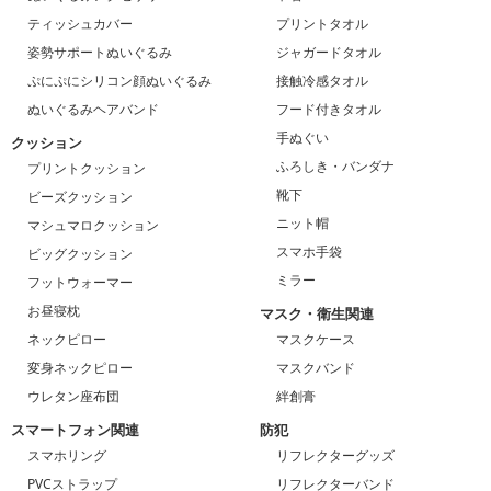
ティッシュカバー
プリントタオル
姿勢サポートぬいぐるみ
ジャガードタオル
ぷにぷにシリコン顔ぬいぐるみ
接触冷感タオル
ぬいぐるみヘアバンド
フード付きタオル
手ぬぐい
クッション
ふろしき・バンダナ
プリントクッション
靴下
ビーズクッション
ニット帽
マシュマロクッション
スマホ手袋
ビッグクッション
ミラー
フットウォーマー
お昼寝枕
マスク・衛生関連
ネックピロー
マスクケース
変身ネックピロー
マスクバンド
ウレタン座布団
絆創膏
スマートフォン関連
防犯
スマホリング
リフレクターグッズ
PVCストラップ
リフレクターバンド