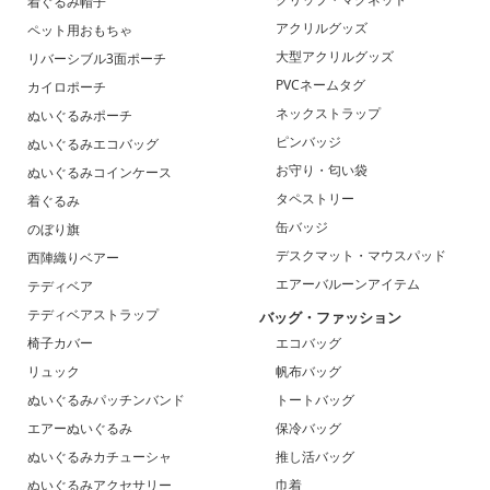
着ぐるみ帽子
アクリルグッズ
ペット用おもちゃ
大型アクリルグッズ
リバーシブル3面ポーチ
PVCネームタグ
カイロポーチ
ネックストラップ
ぬいぐるみポーチ
ピンバッジ
ぬいぐるみエコバッグ
お守り・匂い袋
ぬいぐるみコインケース
タペストリー
着ぐるみ
缶バッジ
のぼり旗
デスクマット・マウスパッド
西陣織りベアー
エアーバルーンアイテム
テディベア
テディベアストラップ
バッグ・ファッション
椅子カバー
エコバッグ
リュック
帆布バッグ
ぬいぐるみパッチンバンド
トートバッグ
エアーぬいぐるみ
保冷バッグ
ぬいぐるみカチューシャ
推し活バッグ
ぬいぐるみアクセサリー
巾着