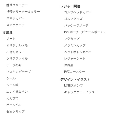
携帯クリーナー
レジャー関連
携帯クリーナー＆ミラー
ゴルフヘッドカバー
スマホカバー
ゴルフグッズ
スマホポーチ
パッケージポーチ
PVCポーチ（ビニールポーチ）
文房具
ノート
マグカップ
オリジナルメモ
メラミンカップ
ふせんセット
ペットボトルカバー
クリアファイル
レジャーシート
テープのり
保冷剤
マスキングテープ
PVCコースター
シール
デザイン・イラスト
シール帳
LINEスタンプ
ぬいぐるみペン
キャラクター・イラスト
えんぴつ
ボールペン
ゼムクリップ