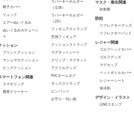
ラバーキーホルダー
マスク・衛生関連
椅子カバー
（立体）
絆創膏
リュック
ラバーキーホルダー
防犯
（2D）
エアーぬいぐるみ
リフレクターグッズ
フィギュアストラップ
ぬいぐるみカチューシ
リフレクターバンド
ャ
空洞フィギュア
レジャー関連
クッションストラップ
クッション
ゴルフヘッドカバー
プリントクッション
マグネットシート
ゴルフグッズ
マシュマロクッション
クリップ・マグネット
マグカップ
ビッグクッション
アクリルグッズ
ペットボトルカバー
PVCネームタグ
スマートフォン関連
レジャーシート
ネックストラップ
スマホリング
保冷剤
ピンバッジ
携帯クリーナー
デザイン・イラスト
お守り・匂い袋
LINEスタンプ