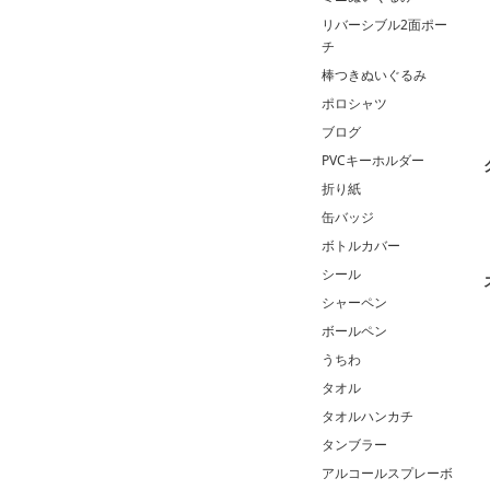
リバーシブル2面ポー
チ
棒つきぬいぐるみ
ポロシャツ
ブログ
PVCキーホルダー
折り紙
缶バッジ
ボトルカバー
シール
シャーペン
ボールペン
うちわ
タオル
タオルハンカチ
タンブラー
アルコールスプレーボ