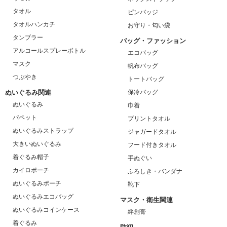
タオル
ピンバッジ
タオルハンカチ
お守り・匂い袋
タンブラー
バッグ・ファッション
アルコールスプレーボトル
エコバッグ
マスク
帆布バッグ
つぶやき
トートバッグ
ぬいぐるみ関連
保冷バッグ
ぬいぐるみ
巾着
パペット
プリントタオル
ぬいぐるみストラップ
ジャガードタオル
大きいぬいぐるみ
フード付きタオル
着ぐるみ帽子
手ぬぐい
カイロポーチ
ふろしき・バンダナ
ぬいぐるみポーチ
靴下
ぬいぐるみエコバッグ
マスク・衛生関連
ぬいぐるみコインケース
絆創膏
着ぐるみ