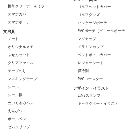
携帯クリーナー＆ミラー
ゴルフヘッドカバー
スマホカバー
ゴルフグッズ
スマホポーチ
パッケージポーチ
PVCポーチ（ビニールポーチ）
文房具
ノート
マグカップ
オリジナルメモ
メラミンカップ
ふせんセット
ペットボトルカバー
クリアファイル
レジャーシート
テープのり
保冷剤
マスキングテープ
PVCコースター
シール
デザイン・イラスト
シール帳
LINEスタンプ
ぬいぐるみペン
キャラクター・イラスト
えんぴつ
ボールペン
ゼムクリップ