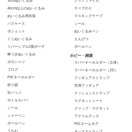
30㎝ぬいぐるみ
クリアファイル
40cm以上のぬいぐるみ
テープのり
ぬいぐるみ用衣装
マスキングテープ
パスケース
シール
ポシェット
ぬいぐるみペン
ミニぬいぐるみ
えんぴつ
リバーシブル2面ポーチ
ボールペン
棒つきぬいぐるみ
ホビー・雑貨
ポロシャツ
ラバーキーホルダー（立体）
ブログ
ラバーキーホルダー（2D）
PVCキーホルダー
フィギュアストラップ
折り紙
空洞フィギュア
缶バッジ
クッションストラップ
ボトルカバー
マグネットシート
シール
クリップ・マグネット
シャーペン
アクリルグッズ
ボールペン
PVCネームタグ
うちわ
ネックストラップ