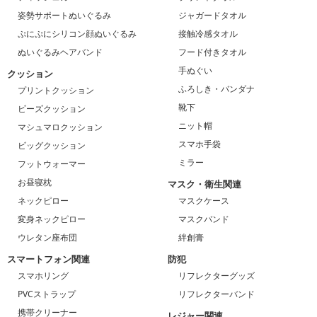
姿勢サポートぬいぐるみ
ジャガードタオル
ぷにぷにシリコン顔ぬいぐるみ
接触冷感タオル
ぬいぐるみヘアバンド
フード付きタオル
手ぬぐい
クッション
ふろしき・バンダナ
プリントクッション
靴下
ビーズクッション
ニット帽
マシュマロクッション
スマホ手袋
ビッグクッション
ミラー
フットウォーマー
お昼寝枕
マスク・衛生関連
ネックピロー
マスクケース
変身ネックピロー
マスクバンド
ウレタン座布団
絆創膏
スマートフォン関連
防犯
スマホリング
リフレクターグッズ
PVCストラップ
リフレクターバンド
携帯クリーナー
レジャー関連