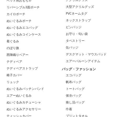
ペット用おもちゃ
大型アクリルグッズ
リバーシブル3面ポーチ
PVCネームタグ
カイロポーチ
ネックストラップ
ぬいぐるみポーチ
ピンバッジ
ぬいぐるみエコバッグ
お守り・匂い袋
ぬいぐるみコインケース
タペストリー
着ぐるみ
缶バッジ
のぼり旗
デスクマット・マウスパッド
西陣織りベアー
エアーバルーンアイテム
テディベア
テディベアストラップ
バッグ・ファッション
椅子カバー
エコバッグ
リュック
帆布バッグ
ぬいぐるみパッチンバンド
トートバッグ
エアーぬいぐるみ
保冷バッグ
ぬいぐるみカチューシャ
推し活バッグ
ぬいぐるみアクセサリー
巾着
ティッシュカバー
プリントタオル