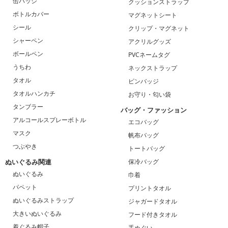
缶バッジ
クッションストラップ
ボトルカバー
マグネットシート
シール
クリップ・マグネット
シャーペン
アクリルグッズ
ボールペン
PVCネームタグ
うちわ
ネックストラップ
タオル
ピンバッジ
タオルハンカチ
お守り・匂い袋
タンブラー
バッグ・ファッション
アルコールスプレーボトル
エコバッグ
マスク
帆布バッグ
つぶやき
トートバッグ
ぬいぐるみ関連
保冷バッグ
ぬいぐるみ
巾着
パペット
プリントタオル
ぬいぐるみストラップ
ジャガードタオル
大きいぬいぐるみ
フード付きタオル
着ぐるみ帽子
手ぬぐい