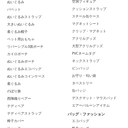
空洞フィギュア
ぬいぐるみ
クッションストラップ
パペット
スチール缶ケース
ぬいぐるみストラップ
マグネットシート
大きいぬいぐるみ
クリップ・マグネット
着ぐるみ帽子
アクリルグッズ
ペット用おもちゃ
大型アクリルグッズ
リバーシブル3面ポーチ
PVCネームタグ
カイロポーチ
ネックストラップ
ぬいぐるみポーチ
ピンバッジ
ぬいぐるみエコバッグ
お守り・匂い袋
ぬいぐるみコインケース
タペストリー
着ぐるみ
缶バッジ
のぼり旗
デスクマット・マウスパッド
西陣織りベアー
エアーバルーンアイテム
テディベア
テディベアストラップ
バッグ・ファッション
椅子カバー
エコバッグ