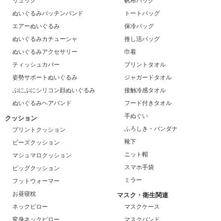
リュック
帆布バッグ
ぬいぐるみパッチンバンド
トートバッグ
エアーぬいぐるみ
保冷バッグ
ぬいぐるみカチューシャ
推し活バッグ
ぬいぐるみアクセサリー
巾着
ティッシュカバー
プリントタオル
姿勢サポートぬいぐるみ
ジャガードタオル
ぷにぷにシリコン顔ぬいぐるみ
接触冷感タオル
ぬいぐるみヘアバンド
フード付きタオル
手ぬぐい
クッション
ふろしき・バンダナ
プリントクッション
靴下
ビーズクッション
ニット帽
マシュマロクッション
スマホ手袋
ビッグクッション
ミラー
フットウォーマー
お昼寝枕
マスク・衛生関連
ネックピロー
マスクケース
変身ネックピロー
マスクバンド