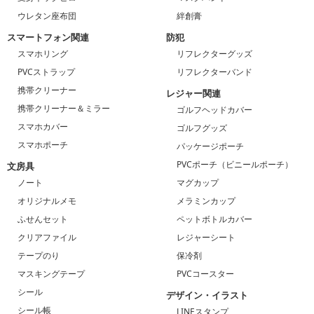
ウレタン座布団
絆創膏
スマートフォン関連
防犯
スマホリング
リフレクターグッズ
PVCストラップ
リフレクターバンド
携帯クリーナー
レジャー関連
携帯クリーナー＆ミラー
ゴルフヘッドカバー
スマホカバー
ゴルフグッズ
スマホポーチ
パッケージポーチ
PVCポーチ（ビニールポーチ）
文房具
ノート
マグカップ
オリジナルメモ
メラミンカップ
ふせんセット
ペットボトルカバー
クリアファイル
レジャーシート
テープのり
保冷剤
マスキングテープ
PVCコースター
シール
デザイン・イラスト
シール帳
LINEスタンプ