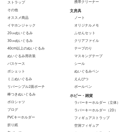
携帯クリーナー
ストラップ
その他
文房具
オススメ商品
ノート
イヤホンジャック
オリジナルメモ
20㎝ぬいぐるみ
ふせんセット
30㎝ぬいぐるみ
クリアファイル
40cm以上のぬいぐるみ
テープのり
ぬいぐるみ用衣装
マスキングテープ
パスケース
シール
ポシェット
ぬいぐるみペン
ミニぬいぐるみ
えんぴつ
リバーシブル2面ポーチ
ボールペン
棒つきぬいぐるみ
ホビー・雑貨
ポロシャツ
ラバーキーホルダー（立体）
ブログ
ラバーキーホルダー（2D）
PVCキーホルダー
フィギュアストラップ
折り紙
空洞フィギュア