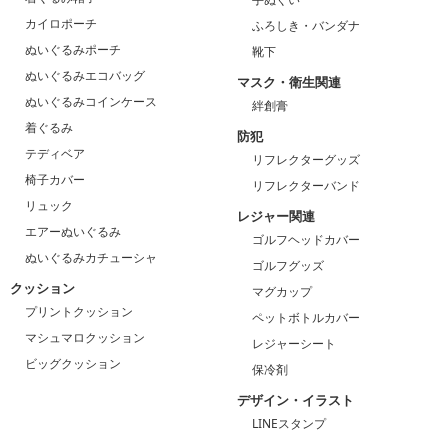
カイロポーチ
ふろしき・バンダナ
ぬいぐるみポーチ
靴下
ぬいぐるみエコバッグ
マスク・衛生関連
ぬいぐるみコインケース
絆創膏
着ぐるみ
防犯
テディベア
リフレクターグッズ
椅子カバー
リフレクターバンド
リュック
レジャー関連
エアーぬいぐるみ
ゴルフヘッドカバー
ぬいぐるみカチューシャ
ゴルフグッズ
クッション
マグカップ
プリントクッション
ペットボトルカバー
マシュマロクッション
レジャーシート
ビッグクッション
保冷剤
デザイン・イラスト
LINEスタンプ