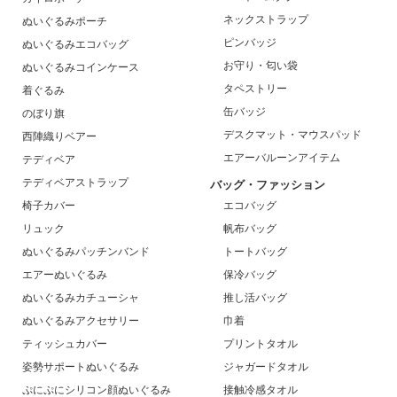
ネックストラップ
ぬいぐるみポーチ
ピンバッジ
ぬいぐるみエコバッグ
お守り・匂い袋
ぬいぐるみコインケース
タペストリー
着ぐるみ
缶バッジ
のぼり旗
デスクマット・マウスパッド
西陣織りベアー
エアーバルーンアイテム
テディベア
テディベアストラップ
バッグ・ファッション
椅子カバー
エコバッグ
リュック
帆布バッグ
ぬいぐるみパッチンバンド
トートバッグ
エアーぬいぐるみ
保冷バッグ
ぬいぐるみカチューシャ
推し活バッグ
ぬいぐるみアクセサリー
巾着
ティッシュカバー
プリントタオル
姿勢サポートぬいぐるみ
ジャガードタオル
ぷにぷにシリコン顔ぬいぐるみ
接触冷感タオル