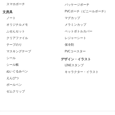
スマホポーチ
パッケージポーチ
PVCポーチ（ビニールポーチ）
文房具
ノート
マグカップ
オリジナルメモ
メラミンカップ
ふせんセット
ペットボトルカバー
クリアファイル
レジャーシート
テープのり
保冷剤
マスキングテープ
PVCコースター
シール
デザイン・イラスト
シール帳
LINEスタンプ
ぬいぐるみペン
キャラクター・イラスト
えんぴつ
ボールペン
ゼムクリップ