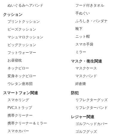
ぬいぐるみヘアバンド
フード付きタオル
手ぬぐい
クッション
ふろしき・バンダナ
プリントクッション
靴下
ビーズクッション
ニット帽
マシュマロクッション
スマホ手袋
ビッグクッション
ミラー
フットウォーマー
お昼寝枕
マスク・衛生関連
ネックピロー
マスクケース
変身ネックピロー
マスクバンド
ウレタン座布団
絆創膏
スマートフォン関連
防犯
スマホリング
リフレクターグッズ
PVCストラップ
リフレクターバンド
携帯クリーナー
レジャー関連
携帯クリーナー＆ミラー
ゴルフヘッドカバー
スマホカバー
ゴルフグッズ