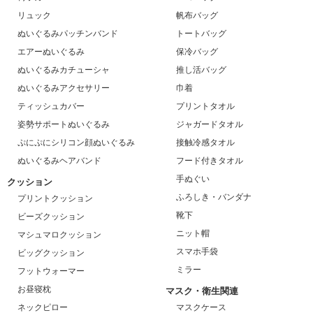
リュック
帆布バッグ
ぬいぐるみパッチンバンド
トートバッグ
エアーぬいぐるみ
保冷バッグ
ぬいぐるみカチューシャ
推し活バッグ
ぬいぐるみアクセサリー
巾着
ティッシュカバー
プリントタオル
姿勢サポートぬいぐるみ
ジャガードタオル
ぷにぷにシリコン顔ぬいぐるみ
接触冷感タオル
ぬいぐるみヘアバンド
フード付きタオル
手ぬぐい
クッション
ふろしき・バンダナ
プリントクッション
靴下
ビーズクッション
ニット帽
マシュマロクッション
スマホ手袋
ビッグクッション
ミラー
フットウォーマー
お昼寝枕
マスク・衛生関連
ネックピロー
マスクケース