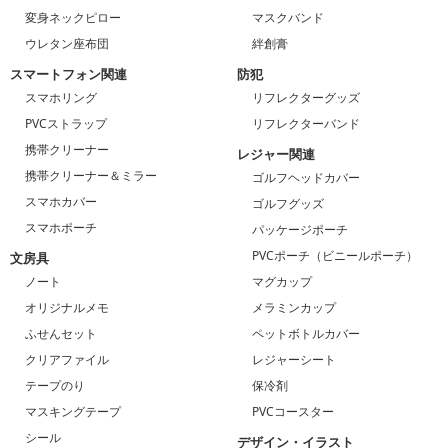
変身ネックピロー
マスクバンド
ウレタン座布団
絆創膏
スマートフォン関連
防犯
スマホリング
リフレクターグッズ
PVCストラップ
リフレクターバンド
携帯クリーナー
レジャー関連
携帯クリーナー＆ミラー
ゴルフヘッドカバー
スマホカバー
ゴルフグッズ
スマホポーチ
パッケージポーチ
PVCポーチ（ビニールポーチ）
文房具
ノート
マグカップ
オリジナルメモ
メラミンカップ
ふせんセット
ペットボトルカバー
クリアファイル
レジャーシート
テープのり
保冷剤
マスキングテープ
PVCコースター
シール
デザイン・イラスト