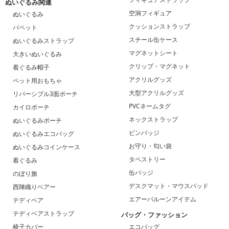
ぬいぐるみ関連
空洞フィギュア
ぬいぐるみ
クッションストラップ
パペット
スチール缶ケース
ぬいぐるみストラップ
マグネットシート
大きいぬいぐるみ
クリップ・マグネット
着ぐるみ帽子
アクリルグッズ
ペット用おもちゃ
大型アクリルグッズ
リバーシブル3面ポーチ
PVCネームタグ
カイロポーチ
ネックストラップ
ぬいぐるみポーチ
ピンバッジ
ぬいぐるみエコバッグ
お守り・匂い袋
ぬいぐるみコインケース
タペストリー
着ぐるみ
缶バッジ
のぼり旗
デスクマット・マウスパッド
西陣織りベアー
エアーバルーンアイテム
テディベア
テディベアストラップ
バッグ・ファッション
椅子カバー
エコバッグ