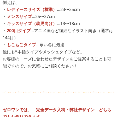
例えば、
・
レディースサイズ（標準）
…23〜25cm
・
メンズサイズ
…25〜27cm
・
キッズサイズ（幼児向け）
…13〜18cm
・
200目タイプ
…アニメ画など繊細なイラスト向き（通常は
144目）
・
もこもこタイプ
…寒い冬に最適
他にも5本指タイプやメッシュタイプなど。
お客様のニーズに合わせたデザインをご提案することも可
能ですので、お気軽にご相談ください！
ゼロワンでは、 完全データ入稿・弊社デザイン どちら
でもお作りできます。