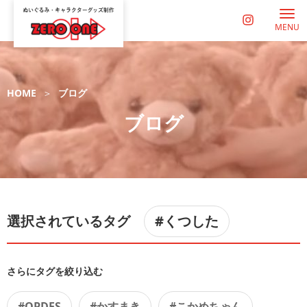
MENU
HOME
ブログ
ブログ
選択されているタグ
#くつした
さらにタグを絞り込む
#OPDES
#かすまき
#こかめちゃん