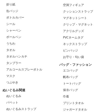
折り紙
空洞フィギュア
缶バッジ
クッションストラップ
ボトルカバー
マグネットシート
シール
クリップ・マグネット
シャーペン
アクリルグッズ
ボールペン
PVCネームタグ
うちわ
ネックストラップ
タオル
ピンバッジ
タオルハンカチ
お守り・匂い袋
タンブラー
バッグ・ファッション
アルコールスプレーボトル
エコバッグ
マスク
帆布バッグ
つぶやき
トートバッグ
ぬいぐるみ関連
保冷バッグ
ぬいぐるみ
巾着
パペット
プリントタオル
ぬいぐるみストラップ
ジャガードタオル