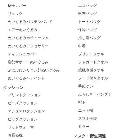
椅子カバー
エコバッグ
リュック
帆布バッグ
ぬいぐるみパッチンバンド
トートバッグ
エアーぬいぐるみ
保冷バッグ
ぬいぐるみカチューシャ
推し活バッグ
ぬいぐるみアクセサリー
巾着
ティッシュカバー
プリントタオル
姿勢サポートぬいぐるみ
ジャガードタオル
ぷにぷにシリコン顔ぬいぐるみ
接触冷感タオル
ぬいぐるみヘアバンド
フード付きタオル
手ぬぐい
クッション
ふろしき・バンダナ
プリントクッション
靴下
ビーズクッション
ニット帽
マシュマロクッション
スマホ手袋
ビッグクッション
ミラー
フットウォーマー
お昼寝枕
マスク・衛生関連