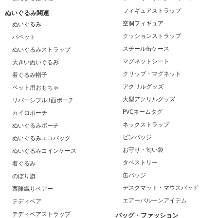
フィギュアストラップ
ぬいぐるみ関連
空洞フィギュア
ぬいぐるみ
クッションストラップ
パペット
スチール缶ケース
ぬいぐるみストラップ
マグネットシート
大きいぬいぐるみ
クリップ・マグネット
着ぐるみ帽子
アクリルグッズ
ペット用おもちゃ
大型アクリルグッズ
リバーシブル3面ポーチ
PVCネームタグ
カイロポーチ
ネックストラップ
ぬいぐるみポーチ
ピンバッジ
ぬいぐるみエコバッグ
お守り・匂い袋
ぬいぐるみコインケース
タペストリー
着ぐるみ
缶バッジ
のぼり旗
デスクマット・マウスパッド
西陣織りベアー
エアーバルーンアイテム
テディベア
テディベアストラップ
バッグ・ファッション