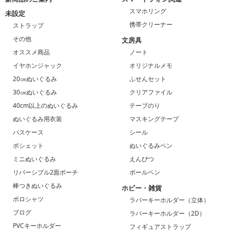
スマホリング
未設定
携帯クリーナー
ストラップ
その他
文房具
オススメ商品
ノート
イヤホンジャック
オリジナルメモ
20㎝ぬいぐるみ
ふせんセット
30㎝ぬいぐるみ
クリアファイル
40cm以上のぬいぐるみ
テープのり
ぬいぐるみ用衣装
マスキングテープ
パスケース
シール
ポシェット
ぬいぐるみペン
ミニぬいぐるみ
えんぴつ
リバーシブル2面ポーチ
ボールペン
棒つきぬいぐるみ
ホビー・雑貨
ポロシャツ
ラバーキーホルダー（立体）
ブログ
ラバーキーホルダー（2D）
PVCキーホルダー
フィギュアストラップ