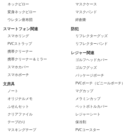
ネックピロー
マスクケース
変身ネックピロー
マスクバンド
ウレタン座布団
絆創膏
スマートフォン関連
防犯
スマホリング
リフレクターグッズ
PVCストラップ
リフレクターバンド
携帯クリーナー
レジャー関連
携帯クリーナー＆ミラー
ゴルフヘッドカバー
スマホカバー
ゴルフグッズ
スマホポーチ
パッケージポーチ
PVCポーチ（ビニールポーチ）
文房具
ノート
マグカップ
オリジナルメモ
メラミンカップ
ふせんセット
ペットボトルカバー
クリアファイル
レジャーシート
テープのり
保冷剤
マスキングテープ
PVCコースター