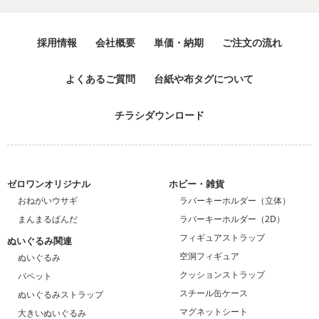
採用情報
会社概要
単価・納期
ご注文の流れ
よくあるご質問
台紙や布タグについて
チラシダウンロード
ゼロワンオリジナル
ホビー・雑貨
おねがいウサギ
ラバーキーホルダー（立体）
まんまるぱんだ
ラバーキーホルダー（2D）
フィギュアストラップ
ぬいぐるみ関連
空洞フィギュア
ぬいぐるみ
クッションストラップ
パペット
スチール缶ケース
ぬいぐるみストラップ
マグネットシート
大きいぬいぐるみ