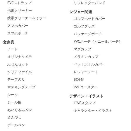
PVCストラップ
リフレクターバンド
携帯クリーナー
レジャー関連
携帯クリーナー＆ミラー
ゴルフヘッドカバー
スマホカバー
ゴルフグッズ
スマホポーチ
パッケージポーチ
PVCポーチ（ビニールポーチ）
文房具
ノート
マグカップ
オリジナルメモ
メラミンカップ
ふせんセット
ペットボトルカバー
クリアファイル
レジャーシート
テープのり
保冷剤
マスキングテープ
PVCコースター
シール
デザイン・イラスト
シール帳
LINEスタンプ
ぬいぐるみペン
キャラクター・イラスト
えんぴつ
ボールペン