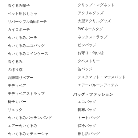
クリップ・マグネット
着ぐるみ帽子
アクリルグッズ
ペット用おもちゃ
大型アクリルグッズ
リバーシブル3面ポーチ
PVCネームタグ
カイロポーチ
ネックストラップ
ぬいぐるみポーチ
ピンバッジ
ぬいぐるみエコバッグ
お守り・匂い袋
ぬいぐるみコインケース
タペストリー
着ぐるみ
缶バッジ
のぼり旗
デスクマット・マウスパッド
西陣織りベアー
エアーバルーンアイテム
テディベア
テディベアストラップ
バッグ・ファッション
椅子カバー
エコバッグ
リュック
帆布バッグ
ぬいぐるみパッチンバンド
トートバッグ
エアーぬいぐるみ
保冷バッグ
ぬいぐるみカチューシャ
推し活バッグ