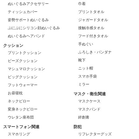
ぬいぐるみアクセサリー
巾着
ティッシュカバー
プリントタオル
姿勢サポートぬいぐるみ
ジャガードタオル
ぷにぷにシリコン顔ぬいぐるみ
接触冷感タオル
ぬいぐるみヘアバンド
フード付きタオル
手ぬぐい
クッション
ふろしき・バンダナ
プリントクッション
靴下
ビーズクッション
ニット帽
マシュマロクッション
スマホ手袋
ビッグクッション
ミラー
フットウォーマー
お昼寝枕
マスク・衛生関連
ネックピロー
マスクケース
変身ネックピロー
マスクバンド
ウレタン座布団
絆創膏
スマートフォン関連
防犯
スマホリング
リフレクターグッズ