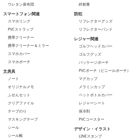
ウレタン座布団
絆創膏
スマートフォン関連
防犯
スマホリング
リフレクターグッズ
PVCストラップ
リフレクターバンド
携帯クリーナー
レジャー関連
携帯クリーナー＆ミラー
ゴルフヘッドカバー
スマホカバー
ゴルフグッズ
スマホポーチ
パッケージポーチ
PVCポーチ（ビニールポーチ）
文房具
ノート
マグカップ
オリジナルメモ
メラミンカップ
ふせんセット
ペットボトルカバー
クリアファイル
レジャーシート
テープのり
保冷剤
マスキングテープ
PVCコースター
シール
デザイン・イラスト
シール帳
LINEスタンプ