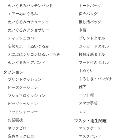
ぬいぐるみパッチンバンド
トートバッグ
エアーぬいぐるみ
保冷バッグ
ぬいぐるみカチューシャ
推し活バッグ
ぬいぐるみアクセサリー
巾着
ティッシュカバー
プリントタオル
姿勢サポートぬいぐるみ
ジャガードタオル
ぷにぷにシリコン顔ぬいぐるみ
接触冷感タオル
ぬいぐるみヘアバンド
フード付きタオル
手ぬぐい
クッション
ふろしき・バンダナ
プリントクッション
靴下
ビーズクッション
ニット帽
マシュマロクッション
スマホ手袋
ビッグクッション
ミラー
フットウォーマー
お昼寝枕
マスク・衛生関連
ネックピロー
マスクケース
変身ネックピロー
マスクバンド