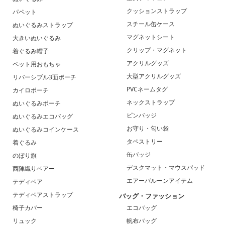
クッションストラップ
パペット
スチール缶ケース
ぬいぐるみストラップ
マグネットシート
大きいぬいぐるみ
クリップ・マグネット
着ぐるみ帽子
アクリルグッズ
ペット用おもちゃ
大型アクリルグッズ
リバーシブル3面ポーチ
PVCネームタグ
カイロポーチ
ネックストラップ
ぬいぐるみポーチ
ピンバッジ
ぬいぐるみエコバッグ
お守り・匂い袋
ぬいぐるみコインケース
タペストリー
着ぐるみ
缶バッジ
のぼり旗
デスクマット・マウスパッド
西陣織りベアー
エアーバルーンアイテム
テディベア
テディベアストラップ
バッグ・ファッション
椅子カバー
エコバッグ
リュック
帆布バッグ